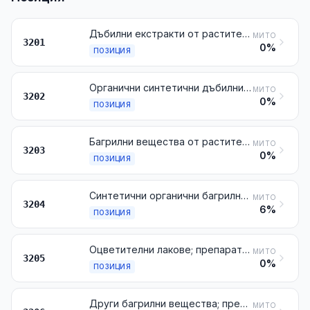
Дъбилни екстракти от растителен произход; танини и техните соли, етери, естери и други производни
МИТО
3201
0%
ПОЗИЦИЯ
Органични синтетични дъбилни продукти; неорганични дъбилни продукти; дъбилни препарати, дори съдържащи естествени дъбилни продукти; ензимни препарати за предварително дъбене
МИТО
3202
0%
ПОЗИЦИЯ
Багрилни вещества от растителен или животински произход (включително багрилните екстракти, с изключение на саждите от животински произход), дори с определен химичен състав; препарати, посочени в забележка 3 от настоящата глава, на базата на багрилни вещества от растителен или животински произход
МИТО
3203
0%
ПОЗИЦИЯ
Синтетични органични багрилни вещества, дори с определен химичен състав; препарати, посочени в забележка 3 от настоящата глава, на базата на синтетични органични багрилни вещества; синтетични органични продукти от видовете, използвани като средства за флуоресценция или като луминофори, дори с определен химичен състав
МИТО
3204
6%
ПОЗИЦИЯ
Оцветителни лакове; препарати, посочени в забележка 3 от настоящата глава, на базата на оцветителни лакове
МИТО
3205
0%
ПОЗИЦИЯ
Други багрилни вещества; препарати, посочени в забележка 3 от настоящата глава, различни от тези в № 3203, 3204 или 3205; неорганични продукти от видовете, използвани като луминофори, дори с определен химичен състав
МИТО