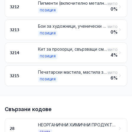
Пигменти (включително металните прахове и люспи), диспергирани в неводна среда, в течно или пастообразно състояние, от видовете, използвани за производството на бои (включително емайли); фолио за печатане чрез щамповане; бои и други багрилни вещества, представени във форми или опаковки за продажба на дребно
МИТО
3212
0%
ПОЗИЦИЯ
Бои за художници, ученически бои, плакатни бои, бои за изменяне на нюансите, за забавление и подобни бои на таблетки, в туби, бурканчета, шишенца, панички и други подобни
МИТО
3213
0%
ПОЗИЦИЯ
Кит за прозорци, свързващи смоли и други китове; покрития, използвани при боядисването; неогнеупорни покрития от вида на използваните в зидарството
МИТО
3214
4%
ПОЗИЦИЯ
Печатарски мастила, мастила за писане или чертане и други мастила, дори концентрирани или в твърдо състояние
МИТО
3215
6%
ПОЗИЦИЯ
Свързани кодове
НЕОРГАНИЧНИ ХИМИЧНИ ПРОДУКТИ; НЕОРГАНИЧНИ ИЛИ ОРГАНИЧНИ СЪЕДИНЕНИЯ НА БЛАГОРОДНИ МЕТАЛИ, НА РАДИОАКТИВНИ ЕЛЕМЕНТИ, НА РЕДКОЗЕМНИ МЕТАЛИ ИЛИ НА ИЗОТОПИ
28