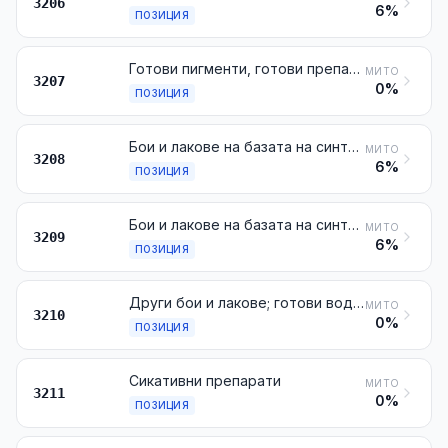
3206
6%
ПОЗИЦИЯ
Готови пигменти, готови препарати за матиране и оцветяване, остъкляващи емайли и гланцове, ангоби, течни лустра и подобни препарати за керамичната, емайловата или стъкларската промишленост; стъклени фрити и други стъкла под формата на прах, гранули, пластинки или люспи
МИТО
3207
0%
ПОЗИЦИЯ
Бои и лакове на базата на синтетични полимери или химически модифицирани естествени полимери, диспергирани или разтворени в неводна среда; разтвори, посочени в забележка 4 от настоящата глава
МИТО
3208
6%
ПОЗИЦИЯ
Бои и лакове на базата на синтетични полимери или химически модифицирани естествени полимери, диспергирани или разтворени във водна среда
МИТО
3209
6%
ПОЗИЦИЯ
Други бои и лакове; готови водни пигменти от видовете, използвани за повърхностна дообработка на кожи
МИТО
3210
0%
ПОЗИЦИЯ
Сикативни препарати
МИТО
3211
0%
ПОЗИЦИЯ