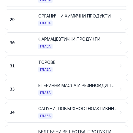
ГЛАВА
ОРГАНИЧНИ ХИМИЧНИ ПРОДУКТИ
29
ГЛАВА
ФАРМАЦЕВТИЧНИ ПРОДУКТИ
30
ГЛАВА
ТОРОВЕ
31
ГЛАВА
ЕТЕРИЧНИ МАСЛА И РЕЗИНОИДИ; ГОТОВИ ПАРФЮМЕРИЙНИ ИЛИ ТОАЛЕТНИ ПРОДУКТИ И КОЗМЕТИЧНИ ПРЕПАРАТИ
33
ГЛАВА
САПУНИ, ПОВЪРХНОСТНОАКТИВНИ ОРГАНИЧНИ ПРОДУКТИ, ПРЕПАРАТИ ЗА ПРАНЕ, СМАЗОЧНИ ПРЕПАРАТИ, ИЗКУСТВЕНИ ВОСЪЦИ, ВОСЪЧНИ ПРЕПАРАТИ, ПРЕПАРАТИ ЗА ЛЪСКАНЕ ИЛИ ПОЧИСТВАНЕ, СВЕЩИ И ПОДОБНИ АРТИКУЛИ, ПАСТИ ЗА МОДЕЛИРАНЕ, „ЗЪБОЛЕКАРСКИ ВОСЪЦИ“ И СЪСТАВИ ЗА ЗЪБОЛЕКАРСТВОТО НА БАЗАТА НА ГИПС
34
ГЛАВА
БЕЛТЪЧНИ ВЕЩЕСТВА; ПРОДУКТИ НА БАЗАТА НА МОДИФИЦИРАНИ СКОРБЯЛА ИЛИ НИШЕСТЕ; ЛЕПИЛА; ЕНЗИМИ