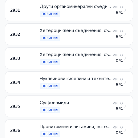
Други органоминерални съединения
МИТО
2931
6%
ПОЗИЦИЯ
Хетероциклени съединения, съдържащи само кислородни хетероатоми
МИТО
2932
6%
ПОЗИЦИЯ
Хетероциклени съединения, съдържащи само азотни хетероатоми
МИТО
2933
0%
ПОЗИЦИЯ
Нуклеинови киселини и техните соли, с определен или неопределен химичен състав; други хетероциклени съединения
МИТО
2934
6%
ПОЗИЦИЯ
Сулфонамиди
МИТО
2935
6%
ПОЗИЦИЯ
Провитамини и витамини, естествени или възпроизведени чрез синтез (включително и естествените концентрати), както и техните производни, използвани главно като витамини, смесени или не помежду си, дори във всякакви разтвори
МИТО
2936
0%
ПОЗИЦИЯ