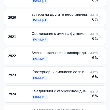
0%
ПОЗИЦИЯ
Естери на другите неорганични киселини на неметалните елементи (с изключение на естерите на халогеноводородите) и техните соли; техните халогено-, сулфо-, нитро- или нитрозопроизводни
МИТО
2920
6%
ПОЗИЦИЯ
Съединения с аминна функционална група
МИТО
2921
6%
ПОЗИЦИЯ
Аминосъединения с кислородни функционални групи
МИТО
2922
6%
ПОЗИЦИЯ
Кватернерни амониеви соли и хидроксиди; лецитини и други фосфоаминолипиди, с определен или неопределен химичен състав
МИТО
2923
6%
ПОЗИЦИЯ
Съединения с карбоксиамидна функционална група; съединения на въглеродната киселина с амидна функционална група
МИТО
2924
6%
ПОЗИЦИЯ