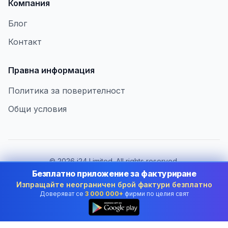
Компания
Блог
Контакт
Правна информация
Политика за поверителност
Общи условия
©
2026
i24 Limited. All rights reserved.
В услуга на бизнеса в Bulgaria
Безплатно приложение за фактуриране
Изпращайте неограничен брой фактури безплатно
Смяна на държава:
Bulgaria
Доверяват се
3 000 000+
фирми по целия свят