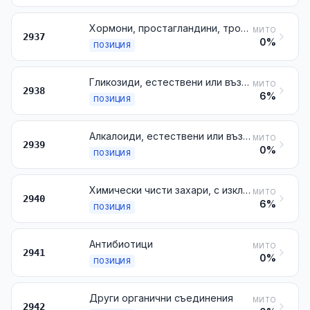
Хормони, простагландини, тромбоксани и левкотриени, естествени или възпроизведени чрез синтез; техните производни и структурни аналози, включително верижно модифицираните полипептиди, използвани главно като хормони
МИТО
2937
0%
ПОЗИЦИЯ
Гликозиди, естествени или възпроизведени чрез синтез, техните соли, етери, естери и други производни
МИТО
2938
6%
ПОЗИЦИЯ
Aлкалоиди, естествени или възпроизведени чрез синтез, техните соли, етери, естери и други производни
МИТО
2939
0%
ПОЗИЦИЯ
Химически чисти захари, с изключение на захарозата, лактозата, малтозата, глюкозата и фруктозата (левулозата); захарни етери, ацетали и естери и техните соли, различни от продуктите от № 2937, 2938 или 2939
МИТО
2940
6%
ПОЗИЦИЯ
Антибиотици
МИТО
2941
0%
ПОЗИЦИЯ
Други органични съединения
МИТО
2942