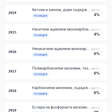
Кетони и хинони, дори съдържащи други кислородни функционални групи, и техните халогено-, сулфо-, нитро- или нитрозопроизводни
МИТО
2914
4%
ПОЗИЦИЯ
Наситени ациклени монокарбоксилни киселини, и техните анхидриди, халогениди, пероксиди и пероксикиселини; техните халогено-, сулфо-, нитро- или нитрозопроизводни
МИТО
2915
4%
ПОЗИЦИЯ
Ненаситени ациклени монокарбоксилни киселини и циклени монокарбоксилни киселини, техните анхидриди, халогениди, пероксиди и пероксикиселини; техните халогено-, сулфо-, нитро- или нитрозопроизводни
МИТО
2916
6%
ПОЗИЦИЯ
Поликарбоксилни киселини, техните анхидриди, халогениди, пероксиди и пероксикиселини; техните халогено-, сулфо-, нитро- или нитрозопроизводни
МИТО
2917
6%
ПОЗИЦИЯ
Карбоксилни киселини, съдържащи допълнителни кислородни функционални групи и техните анхидриди, халогениди, пероксиди и пероксикиселини; техните халогено-, сулфо-, нитро- или нитрозопроизводни
МИТО
2918
6%
ПОЗИЦИЯ
Естери на фосфорната киселина и техните соли, включително лактофосфатите; техните халогено-, сулфо-, нитро- или нитрозопроизводни
МИТО
2919