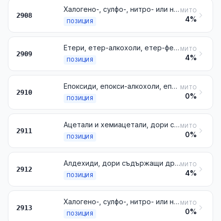
Халогено-, сулфо-, нитро- или нитрозопроизводни на фенолите или на фенолните алкохоли
МИТО
2908
4%
ПОЗИЦИЯ
Етери, етер-алкохоли, етер-феноли, етер-алкохол-феноли, алкохолни пероксиди, етерни пероксиди, ацетални и хемиацетални пероксиди, кетонни пероксиди (с определен или с неопределен химичен състав) и техните халогено-, сулфо-, нитро- или нитрозопроизводни
МИТО
2909
4%
ПОЗИЦИЯ
Епоксиди, епокси-алкохоли, епокси-феноли и епокси-етери с три атома в пръстена, и техните халогено-, сулфо-, нитро- или нитрозопроизводни
МИТО
2910
0%
ПОЗИЦИЯ
Ацетали и хемиацетали, дори съдържащи други кислородни функционални групи, и техните халогено-, сулфо-, нитро- или нитрозопроизводни
МИТО
2911
0%
ПОЗИЦИЯ
Алдехиди, дори съдържащи други кислородни функционални групи; циклени полимери на алдехидите; параформалдехид
МИТО
2912
4%
ПОЗИЦИЯ
Халогено-, сулфо-, нитро- или нитрозопроизводни на продуктите от № 2912
МИТО
2913
0%
ПОЗИЦИЯ