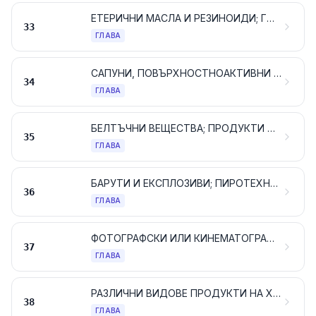
ЕТЕРИЧНИ МАСЛА И РЕЗИНОИДИ; ГОТОВИ ПАРФЮМЕРИЙНИ ИЛИ ТОАЛЕТНИ ПРОДУКТИ И КОЗМЕТИЧНИ ПРЕПАРАТИ
33
ГЛАВА
САПУНИ, ПОВЪРХНОСТНОАКТИВНИ ОРГАНИЧНИ ПРОДУКТИ, ПРЕПАРАТИ ЗА ПРАНЕ, СМАЗОЧНИ ПРЕПАРАТИ, ИЗКУСТВЕНИ ВОСЪЦИ, ВОСЪЧНИ ПРЕПАРАТИ, ПРЕПАРАТИ ЗА ЛЪСКАНЕ ИЛИ ПОЧИСТВАНЕ, СВЕЩИ И ПОДОБНИ АРТИКУЛИ, ПАСТИ ЗА МОДЕЛИРАНЕ, „ЗЪБОЛЕКАРСКИ ВОСЪЦИ“ И СЪСТАВИ ЗА ЗЪБОЛЕКАРСТВОТО НА БАЗАТА НА ГИПС
34
ГЛАВА
БЕЛТЪЧНИ ВЕЩЕСТВА; ПРОДУКТИ НА БАЗАТА НА МОДИФИЦИРАНИ СКОРБЯЛА ИЛИ НИШЕСТЕ; ЛЕПИЛА; ЕНЗИМИ
35
ГЛАВА
БАРУТИ И ЕКСПЛОЗИВИ; ПИРОТЕХНИЧЕСКИ АРТИКУЛИ; КИБРИТИ; ПИРОФОРНИ СПЛАВИ; ВЪЗПЛАМЕНИТЕЛНИ МАТЕРИАЛИ
36
ГЛАВА
ФОТОГРАФСКИ ИЛИ КИНЕМАТОГРАФСКИ ПРОДУКТИ
37
ГЛАВА
РАЗЛИЧНИ ВИДОВЕ ПРОДУКТИ НА ХИМИЧЕСКАТА ПРОМИШЛЕНОСТ
38
ГЛАВА