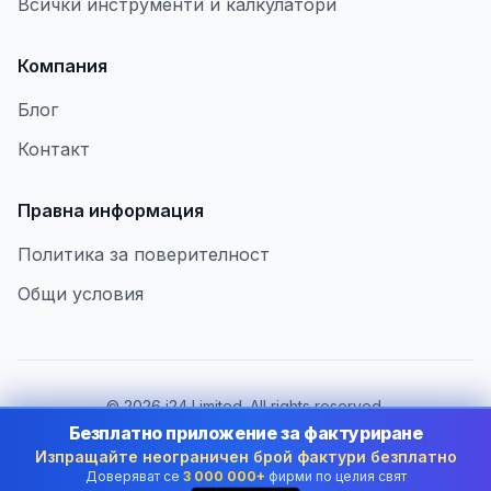
Всички инструменти и калкулатори
Компания
Блог
Контакт
Правна информация
Политика за поверителност
Общи условия
©
2026
i24 Limited. All rights reserved.
В услуга на бизнеса в Bulgaria
Безплатно приложение за фактуриране
Изпращайте неограничен брой фактури безплатно
Смяна на държава:
Bulgaria
Доверяват се
3 000 000+
фирми по целия свят