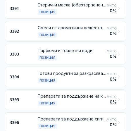
Етерични масла (обезтерпенени или не), включително така наречените „конкрети“ и „абсолю“; резиноиди; екстрахирани олеорезини; концентрирани разтвори на етерични масла в мазнини, в нелетливи масла, във восъци или в аналогични материали, получени чрез екстракция или накисване; остатъчни терпенови субпродукти, получени от обезтерпенването на етеричните масла; ароматични дестилирани води и водни разтвори на етерични масла
МИТО
3301
0%
ПОЗИЦИЯ
Смеси от ароматични вещества и смеси (включително алкохолни разтвори) на базата на едно или повече от тези вещества от видовете, използвани като суровини в промишлеността; други препарати на базата на ароматични вещества от видовете, използвани за производството на напитки
МИТО
3302
0%
ПОЗИЦИЯ
Парфюми и тоалетни води
МИТО
3303
0%
ПОЗИЦИЯ
Готови продукти за разкрасяване или гримиране и препарати за поддържане на кожата, различни от медикаментите, включително препаратите за предпазване от слънце и препаратите за получаване на слънчев загар; препарати за маникюр или педикюр
МИТО
3304
0%
ПОЗИЦИЯ
Препарати за поддържане на косата
МИТО
3305
0%
ПОЗИЦИЯ
Препарати за поддържане хигиената на устната кухина или зъбите, включително праховете и пастите за улесняване прилепването на зъбните протези; конци, използвани за почистване на зъбите (зъбни конци), представени в единични опаковки за продажба на дребно
МИТО
3306
0%
ПОЗИЦИЯ