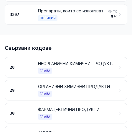
Препарати, които се използват преди, по време или след бръснене, дезодоранти за тяло, препарати за баня, депилатоари, други готови парфюмерийни или тоалетни продукти и други козметични препарати, неупоменати, нито включени другаде; готови дезодоранти за помещения, дори неароматизирани, със или без дезинфекционни свойства
МИТО
3307
6%
ПОЗИЦИЯ
Свързани кодове
НЕОРГАНИЧНИ ХИМИЧНИ ПРОДУКТИ; НЕОРГАНИЧНИ ИЛИ ОРГАНИЧНИ СЪЕДИНЕНИЯ НА БЛАГОРОДНИ МЕТАЛИ, НА РАДИОАКТИВНИ ЕЛЕМЕНТИ, НА РЕДКОЗЕМНИ МЕТАЛИ ИЛИ НА ИЗОТОПИ
28
ГЛАВА
ОРГАНИЧНИ ХИМИЧНИ ПРОДУКТИ
29
ГЛАВА
ФАРМАЦЕВТИЧНИ ПРОДУКТИ
30
ГЛАВА