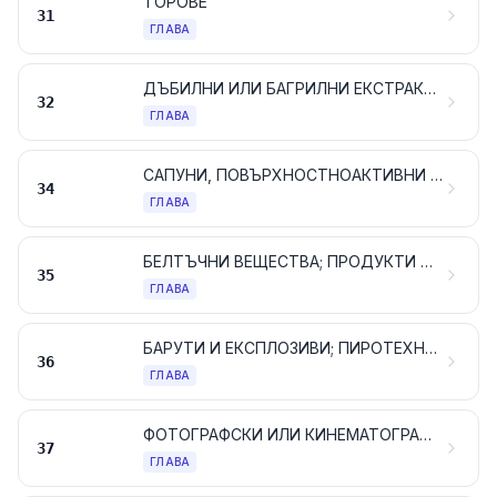
ТОРОВЕ
31
ГЛАВА
ДЪБИЛНИ ИЛИ БАГРИЛНИ ЕКСТРАКТИ; ТАНИНИ И ТЕХНИТЕ ПРОИЗВОДНИ; ПИГМЕНТИ И ДРУГИ БАГРИЛНИ ВЕЩЕСТВА; БОИ И ЛАКОВЕ; КИТОВЕ; МАСТИЛА
32
ГЛАВА
САПУНИ, ПОВЪРХНОСТНОАКТИВНИ ОРГАНИЧНИ ПРОДУКТИ, ПРЕПАРАТИ ЗА ПРАНЕ, СМАЗОЧНИ ПРЕПАРАТИ, ИЗКУСТВЕНИ ВОСЪЦИ, ВОСЪЧНИ ПРЕПАРАТИ, ПРЕПАРАТИ ЗА ЛЪСКАНЕ ИЛИ ПОЧИСТВАНЕ, СВЕЩИ И ПОДОБНИ АРТИКУЛИ, ПАСТИ ЗА МОДЕЛИРАНЕ, „ЗЪБОЛЕКАРСКИ ВОСЪЦИ“ И СЪСТАВИ ЗА ЗЪБОЛЕКАРСТВОТО НА БАЗАТА НА ГИПС
34
ГЛАВА
БЕЛТЪЧНИ ВЕЩЕСТВА; ПРОДУКТИ НА БАЗАТА НА МОДИФИЦИРАНИ СКОРБЯЛА ИЛИ НИШЕСТЕ; ЛЕПИЛА; ЕНЗИМИ
35
ГЛАВА
БАРУТИ И ЕКСПЛОЗИВИ; ПИРОТЕХНИЧЕСКИ АРТИКУЛИ; КИБРИТИ; ПИРОФОРНИ СПЛАВИ; ВЪЗПЛАМЕНИТЕЛНИ МАТЕРИАЛИ
36
ГЛАВА
ФОТОГРАФСКИ ИЛИ КИНЕМАТОГРАФСКИ ПРОДУКТИ
37
ГЛАВА