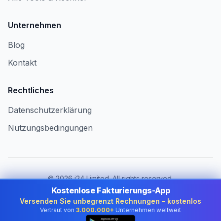
Unternehmen
Blog
Kontakt
Rechtliches
Datenschutzerklärung
Nutzungsbedingungen
©
2026
i24 Limited. All rights reserved.
Für Unternehmen in Austria
Kostenlose Fakturierungs-App
Versenden Sie unbegrenzt Rechnungen – kostenlos
Land ändern:
Austria
Vertraut von
3.000.000+
Unternehmen weltweit