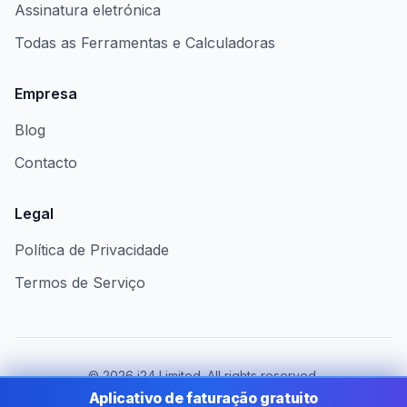
Assinatura eletrónica
Todas as Ferramentas e Calculadoras
Empresa
Blog
Contacto
Legal
Política de Privacidade
Termos de Serviço
©
2026
i24 Limited. All rights reserved.
Ao serviço das empresas em Portugal
Aplicativo de faturação gratuito