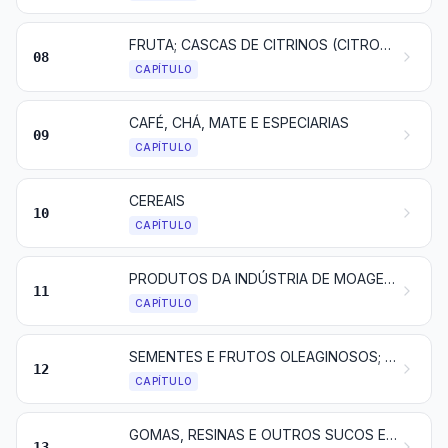
FRUTA; CASCAS DE CITRINOS (CITROS) E DE MELÕES
08
CAPÍTULO
CAFÉ, CHÁ, MATE E ESPECIARIAS
09
CAPÍTULO
CEREAIS
10
CAPÍTULO
PRODUTOS DA INDÚSTRIA DE MOAGEM; MALTE; AMIDOS E FÉCULAS; INULINA; GLÚTEN DE TRIGO
11
CAPÍTULO
SEMENTES E FRUTOS OLEAGINOSOS; GRÃOS, SEMENTES E FRUTOS DIVERSOS; PLANTAS INDUSTRIAIS OU MEDICINAIS; PALHAS E FORRAGENS
12
CAPÍTULO
GOMAS, RESINAS E OUTROS SUCOS E EXTRATOS VEGETAIS
13