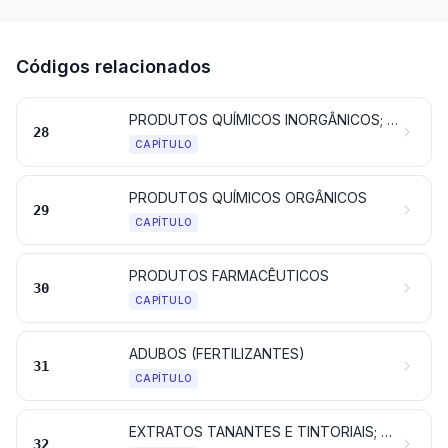
Códigos relacionados
PRODUTOS QUÍMICOS INORGÂNICOS; COMPOSTOS INORGÂNICOS OU ORGÂNICOS DE METAIS PRECIOSOS, DE ELEMENTOS RADIOATIVOS, DE METAIS DAS TERRAS RARAS OU DE ISÓTOPOS
28
CAPÍTULO
PRODUTOS QUÍMICOS ORGÂNICOS
29
CAPÍTULO
PRODUTOS FARMACÊUTICOS
30
CAPÍTULO
ADUBOS (FERTILIZANTES)
31
CAPÍTULO
EXTRATOS TANANTES E TINTORIAIS; TANINOS E SEUS DERIVADOS; PIGMENTOS E OUTRAS MATÉRIAS CORANTES; TINTAS E VERNIZES; MÁSTIQUES; TINTAS DE ESCREVER
32