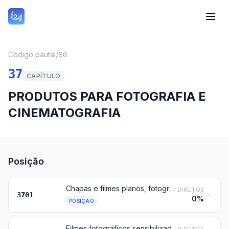
Código pautal
/
S6
37
CAPÍTULO
PRODUTOS PARA FOTOGRAFIA E
CINEMATOGRAFIA
Posição
Chapas e filmes planos, fotográficos, sensibilizados, não impressionados, de matérias diferentes do papel, cartão ou dos têxteis; filmes fotográficos planos, de revelação e cópia instantâneas, sensibilizados, não impressionados, mesmo em cartuchos
DIREITOS
3701
0%
POSIÇÃO
Filmes fotográficos sensibilizados, não impressionados, em rolos, de matérias diferentes do papel, cartão ou dos têxteis; filmes fotográficos de revelação e cópia instantâneas, em rolos, sensibilizados, não impressionados