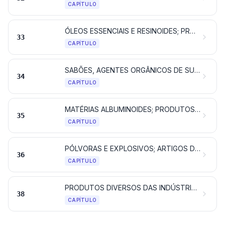
CAPÍTULO
ÓLEOS ESSENCIAIS E RESINOIDES; PRODUTOS DE PERFUMARIA OU DE TOUCADOR PREPARADOS E PREPARAÇÕES COSMÉTICAS
33
CAPÍTULO
SABÕES, AGENTES ORGÂNICOS DE SUPERFÍCIE, PREPARAÇÕES PARA LAVAGEM, PREPARAÇÕES LUBRIFICANTES, CERAS ARTIFICIAIS, CERAS PREPARADAS, PRODUTOS DE CONSERVAÇÃO E LIMPEZA, VELAS E ARTIGOS SEMELHANTES, MASSAS OU PASTAS PARA MODELAR, “CERAS PARA ODONTOLOGIA” E COMPOSIÇÕES PARA ODONTOLOGIA À BASE DE GESSO
34
CAPÍTULO
MATÉRIAS ALBUMINOIDES; PRODUTOS À BASE DE AMIDOS OU DE FÉCULAS MODIFICADOS; COLAS; ENZIMAS
35
CAPÍTULO
PÓLVORAS E EXPLOSIVOS; ARTIGOS DE PIROTECNIA; FÓSFOROS; LIGAS PIROFÓRICAS; MATÉRIAS INFLAMÁVEIS
36
CAPÍTULO
PRODUTOS DIVERSOS DAS INDÚSTRIAS QUÍMICAS
38
CAPÍTULO