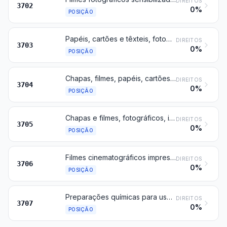
DIREITOS
3702
0%
POSIÇÃO
Papéis, cartões e têxteis, fotográficos, sensibilizados, não impressionados
DIREITOS
3703
0%
POSIÇÃO
Chapas, filmes, papéis, cartões e têxteis, fotográficos, impressionados, mas não revelados
DIREITOS
3704
0%
POSIÇÃO
Chapas e filmes, fotográficos, impressionados e revelados, exceto os filmes cinematográficos
DIREITOS
3705
0%
POSIÇÃO
Filmes cinematográficos impressionados e revelados, que contenham ou não gravação de som ou que contenham apenas gravação de som
DIREITOS
3706
0%
POSIÇÃO
Preparações químicas para usos fotográficos, exceto vernizes, colas, adesivos e preparações semelhantes; produtos não misturados, quer doseados tendo em vista usos fotográficos, quer acondicionados para venda a retalho para esses mesmos usos e prontos para utilização
DIREITOS
3707
0%
POSIÇÃO