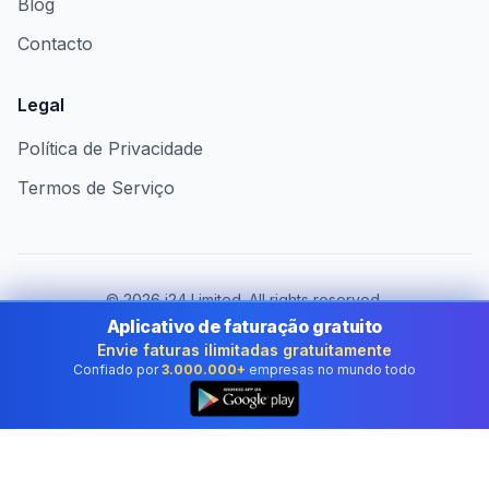
Blog
Contacto
Legal
Política de Privacidade
Termos de Serviço
©
2026
i24 Limited. All rights reserved.
Ao serviço das empresas em Portugal
Aplicativo de faturação gratuito
Envie faturas ilimitadas gratuitamente
Mudar de país:
Portugal
Confiado por
3.000.000+
empresas no mundo todo