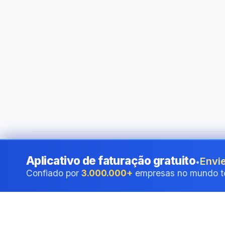
©
2026
i24 Limited. All rights reserved.
•
Ao serviço das em
Aplicativo de faturação gratuito
Envie
•
Confiado por
3.000.000+
empresas no mundo t