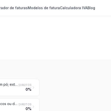
rador de faturas
Modelos de fatura
Calculadora IVA
Blog
Glândulas e outros órgãos para usos opoterápicos, dessecados, mesmo em pó; extratos de glândulas ou de outros órgãos ou das suas secreções, para usos opoterápicos; heparina e seus sais; outras substâncias humanas ou animais preparadas para fins terapêuticos ou profiláticos, não especificadas nem compreendidas noutras posições
DIREITOS
0%
Sangue humano; sangue animal preparado para usos terapêuticos, profiláticos ou de diagnóstico; antissoros, outras frações do sangue e produtos imunológicos, mesmo modificados ou obtidos por via biotecnológica; vacinas, toxinas, culturas de microrganismos (exceto leveduras) e produtos semelhantes; culturas de células, mesmo modificadas
DIREITOS
0%