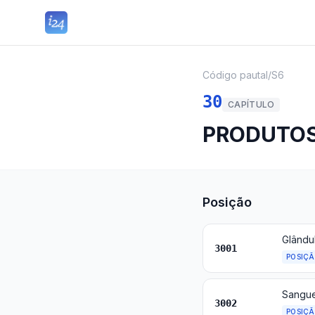
Código pautal
/
S6
30
CAPÍTULO
PRODUTOS
Posição
3001
POSIÇ
3002
POSIÇ