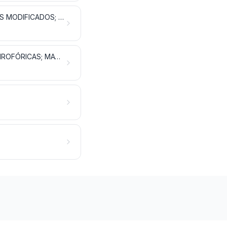
MATÉRIAS ALBUMINOIDES; PRODUTOS À BASE DE AMIDOS OU DE FÉCULAS MODIFICADOS; COLAS; ENZIMAS
PÓLVORAS E EXPLOSIVOS; ARTIGOS DE PIROTECNIA; FÓSFOROS; LIGAS PIROFÓRICAS; MATÉRIAS INFLAMÁVEIS