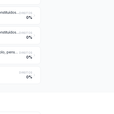
Medicamentos (exceto os produtos das posições 3002, 3005 ou 3006) constituídos por produtos misturados entre si, preparados para fins terapêuticos ou profiláticos, mas não apresentados em doses nem acondicionados para venda a retalho
DIREITOS
0%
Medicamentos (exceto os produtos das posições 3002, 3005 ou 3006) constituídos por produtos misturados ou não misturados, preparados para fins terapêuticos ou profiláticos, apresentados em doses (incluindo os destinados a serem administrados por via percutânea) ou acondicionados para venda a retalho
DIREITOS
0%
Pastas (ouates), gazes, ligaduras (ataduras) e artigos análogos (por exemplo, pensos (curativos), esparadrapos, sinapismos), impregnados ou recobertos de substâncias farmacêuticas ou acondicionados para venda a retalho para usos medicinais, cirúrgicos, odontológicos ou veterinários
DIREITOS
0%
DIREITOS
0%