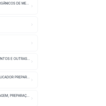
PRODUTOS QUÍMICOS INORGÂNICOS; COMPOSTOS INORGÂNICOS OU ORGÂNICOS DE METAIS PRECIOSOS, DE ELEMENTOS RADIOATIVOS, DE METAIS DAS TERRAS RARAS OU DE ISÓTOPOS
EXTRATOS TANANTES E TINTORIAIS; TANINOS E SEUS DERIVADOS; PIGMENTOS E OUTRAS MATÉRIAS CORANTES; TINTAS E VERNIZES; MÁSTIQUES; TINTAS DE ESCREVER
ÓLEOS ESSENCIAIS E RESINOIDES; PRODUTOS DE PERFUMARIA OU DE TOUCADOR PREPARADOS E PREPARAÇÕES COSMÉTICAS
SABÕES, AGENTES ORGÂNICOS DE SUPERFÍCIE, PREPARAÇÕES PARA LAVAGEM, PREPARAÇÕES LUBRIFICANTES, CERAS ARTIFICIAIS, CERAS PREPARADAS, PRODUTOS DE CONSERVAÇÃO E LIMPEZA, VELAS E ARTIGOS SEMELHANTES, MASSAS OU PASTAS PARA MODELAR, “CERAS PARA ODONTOLOGIA” E COMPOSIÇÕES PARA ODONTOLOGIA À BASE DE GESSO