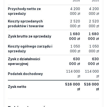
2026
2025
Przychody netto ze
4 200
4 200
sprzedaży
000 zł
000 zł
Koszty sprzedanych
2 520
2 520
produktów i towarów
000 zł
000 zł
1 680
1 680
Zysk brutto ze sprzedaży
000 zł
000 zł
Koszty ogólnego zarządu i
1 050
1 050
sprzedaży
000 zł
000 zł
Zysk z działalności
630
630
operacyjnej
000 zł
000 zł
114 000
114 000
Podatek dochodowy
zł
zł
516 000
516 000
Zysk netto
zł
zł