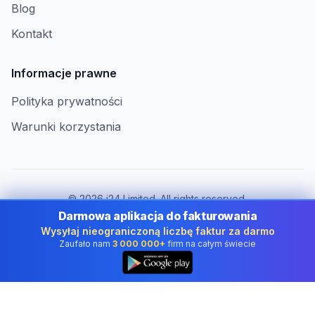
Blog
Kontakt
Informacje prawne
Polityka prywatności
Warunki korzystania
©
2026
i24 Limited. All rights reserved.
Dla firm w Poland
Darmowa aplikacja do fakturowania
Wysyłaj nieograniczoną liczbę faktur za darmo
Zmień kraj:
Poland
Zaufało nam
3 000 000+
firm na całym świecie