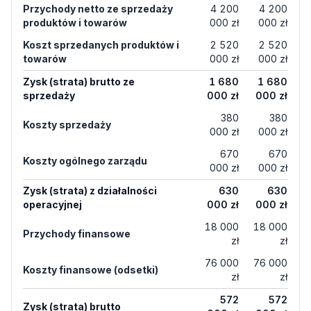
Przychody netto ze sprzedaży
4 200
4 200
produktów i towarów
000 zł
000 zł
Koszt sprzedanych produktów i
2 520
2 520
towarów
000 zł
000 zł
Zysk (strata) brutto ze
1 680
1 680
sprzedaży
000 zł
000 zł
380
380
Koszty sprzedaży
000 zł
000 zł
670
670
Koszty ogólnego zarządu
000 zł
000 zł
Zysk (strata) z działalności
630
630
operacyjnej
000 zł
000 zł
18 000
18 000
Przychody finansowe
zł
zł
76 000
76 000
Koszty finansowe (odsetki)
zł
zł
572
572
Zysk (strata) brutto