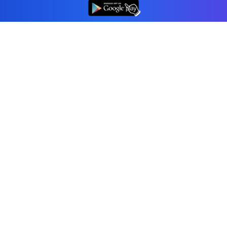
👆
Profesjonalne oprogramowanie księgowe,
któremu ufają firmy w Poland.
Narzędzia
Generator faktur
Generator paragonów
Generator ofert