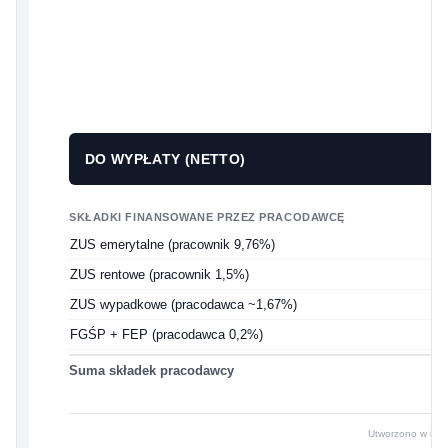
Z
N
S
DO WYPŁATY (NETTO)
SKŁADKI FINANSOWANE PRZEZ PRACODAWCĘ
ZUS emerytalne (pracownik 9,76%)
ZUS rentowe (pracownik 1,5%)
ZUS wypadkowe (pracodawca ~1,67%)
FGŚP + FEP (pracodawca 0,2%)
Suma składek pracodawcy
Utworzono w i24