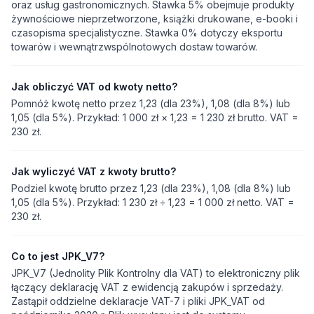
oraz usług gastronomicznych. Stawka 5% obejmuje produkty
żywnościowe nieprzetworzone, książki drukowane, e-booki i
czasopisma specjalistyczne. Stawka 0% dotyczy eksportu
towarów i wewnątrzwspólnotowych dostaw towarów.
Jak obliczyć VAT od kwoty netto?
Pomnóż kwotę netto przez 1,23 (dla 23%), 1,08 (dla 8%) lub
1,05 (dla 5%). Przykład: 1 000 zł × 1,23 = 1 230 zł brutto. VAT =
230 zł.
Jak wyliczyć VAT z kwoty brutto?
Podziel kwotę brutto przez 1,23 (dla 23%), 1,08 (dla 8%) lub
1,05 (dla 5%). Przykład: 1 230 zł ÷ 1,23 = 1 000 zł netto. VAT =
230 zł.
Co to jest JPK_V7?
JPK_V7 (Jednolity Plik Kontrolny dla VAT) to elektroniczny plik
łączący deklarację VAT z ewidencją zakupów i sprzedaży.
Zastąpił oddzielne deklaracje VAT-7 i pliki JPK_VAT od