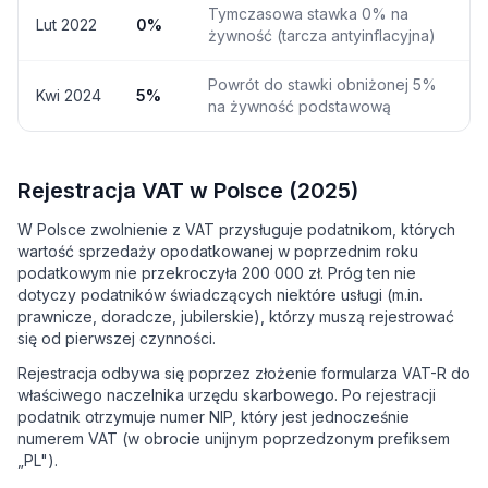
Tymczasowa stawka 0% na
Lut 2022
0%
żywność (tarcza antyinflacyjna)
Powrót do stawki obniżonej 5%
Kwi 2024
5%
na żywność podstawową
Rejestracja VAT w Polsce (2025)
W Polsce zwolnienie z VAT przysługuje podatnikom, których
wartość sprzedaży opodatkowanej w poprzednim roku
podatkowym nie przekroczyła 200 000 zł. Próg ten nie
dotyczy podatników świadczących niektóre usługi (m.in.
prawnicze, doradcze, jubilerskie), którzy muszą rejestrować
się od pierwszej czynności.
Rejestracja odbywa się poprzez złożenie formularza VAT-R do
właściwego naczelnika urzędu skarbowego. Po rejestracji
podatnik otrzymuje numer NIP, który jest jednocześnie
numerem VAT (w obrocie unijnym poprzedzonym prefiksem
„PL").