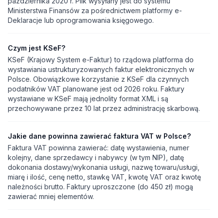
października 2020 r. Plik wysyłany jest do systemu
Ministerstwa Finansów za pośrednictwem platformy e-
Deklaracje lub oprogramowania księgowego.
Czym jest KSeF?
KSeF (Krajowy System e-Faktur) to rządowa platforma do
wystawiania ustrukturyzowanych faktur elektronicznych w
Polsce. Obowiązkowe korzystanie z KSeF dla czynnych
podatników VAT planowane jest od 2026 roku. Faktury
wystawiane w KSeF mają jednolity format XML i są
przechowywane przez 10 lat przez administrację skarbową.
Jakie dane powinna zawierać faktura VAT w Polsce?
Faktura VAT powinna zawierać: datę wystawienia, numer
kolejny, dane sprzedawcy i nabywcy (w tym NIP), datę
dokonania dostawy/wykonania usługi, nazwę towaru/usługi,
miarę i ilość, cenę netto, stawkę VAT, kwotę VAT oraz kwotę
należności brutto. Faktury uproszczone (do 450 zł) mogą
zawierać mniej elementów.