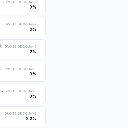
Pompes pour liquides, même comportant un dispositif mesureur; élévateurs à liquides
DROITS DE DOUANE
0%
Pompes à air ou à vide, compresseurs d'air ou d'autres gaz et ventilateurs; hottes aspirantes à extraction ou à recyclage, à ventilateur incorporé, même filtrantes; enceintes de sécurité biologique étanches aux gaz, même filtrantes
DROITS DE DOUANE
2%
Machines et appareils pour le conditionnement de l'air comprenant un ventilateur à moteur et des dispositifs propres à modifier la température et l'humidité, y compris ceux dans lesquels le degré hygrométrique n'est pas réglable séparément
DROITS DE DOUANE
2%
Brûleurs pour l'alimentation des foyers, à combustibles liquides, à combustibles solides pulvérisés ou à gaz; foyers automatiques, y compris leurs avant-foyers, leurs grilles mécaniques, leurs dispositifs mécaniques pour l'évacuation des cendres et dispositifs similaires
DROITS DE DOUANE
0%
ndustriels ou de laboratoires, y compris les incinérateurs, non électriques
DROITS DE DOUANE
0%
Réfrigérateurs, congélateurs-conservateurs et autres matériel, machines et appareils pour la production du froid, à équipement électrique ou autre; pompes à chaleur autres que les machines et appareils pour le conditionnement de l'air du no 8415
DROITS DE DOUANE
2.2%