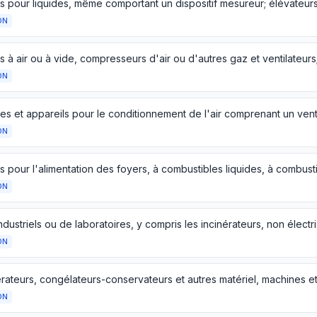
ON
ON
ON
ON
Fours i
ON
ON