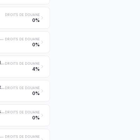
DROITS DE DOUANE
0%
Bigues; grues et blondins; ponts roulants, portiques de déchargement ou de manutention, ponts-grues, chariots-cavaliers et chariots-grues
DROITS DE DOUANE
0%
Chariots-gerbeurs; autres chariots de manutention munis d'un dispositif de levage
DROITS DE DOUANE
4%
Autres machines et appareils de levage, de chargement, de déchargement ou de manutention (ascenseurs, escaliers mécaniques, transporteurs, téléphériques, par exemple)
DROITS DE DOUANE
0%
Bouteurs (bulldozers), bouteurs biais (angledozers), niveleuses, décapeuses (scrapers), pelles mécaniques, excavateurs, chargeuses et chargeuses-pelleteuses, compacteuses et rouleaux compresseurs, autopropulsés
DROITS DE DOUANE
0%
Autres machines et appareils de terrassement, nivellement, décapage, excavation, compactage, extraction ou forage de la terre, des minéraux ou des minerais; sonnettes de battage et machines pour l'arrachage des pieux; chasse-neige
DROITS DE DOUANE