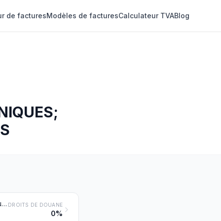
r de factures
Modèles de factures
Calculateur TVA
Blog
NIQUES;
LS
Réacteurs nucléaires; éléments combustibles (cartouches) non irradiés pour réacteurs nucléaires; machines et appareils pour la séparation isotopique
DROITS DE DOUANE
0%