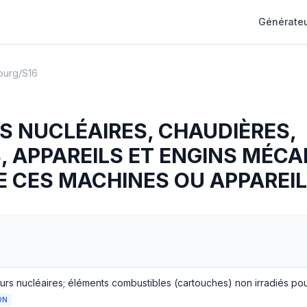
Générateu
ourg
/
S16
S NUCLÉAIRES, CHAUDIÈRES,
 APPAREILS ET ENGINS MÉCA
E CES MACHINES OU APPAREI
ON