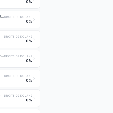
0%
Parties reconnaissables comme étant exclusivement ou principalement destinées aux machines ou appareils des nos 8425 à 8430
DROITS DE DOUANE
0%
agricoles, horticoles ou sylvicoles pour la préparation ou le travail du sol ou pour la culture; rouleaux pour pelouses ou terrains de sport
DROITS DE DOUANE
0%
Machines, appareils et engins pour la récolte et le battage des produits agricoles, y compris les presses à paille ou à fourrage; tondeuses à gazon et faucheuses; machines pour le nettoyage ou le triage des œufs, fruits ou autres produits agricoles, autres que les machines et appareils du no 8437
DROITS DE DOUANE
0%
DROITS DE DOUANE
0%
Presses et pressoirs, fouloirs et machines et appareils analogues pour la fabrication du vin, du cidre, des jus de fruits ou de boissons similaires
DROITS DE DOUANE
0%