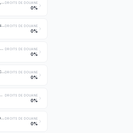
Autres machines et appareils pour l'agriculture, l'horticulture, la sylviculture, l'aviculture ou l'apiculture, y compris les germoirs comportant des dispositifs mécaniques ou thermiques et les couveuses et éleveuses pour l'aviculture
DROITS DE DOUANE
0%
Machines pour le nettoyage, le triage ou le criblage des grains ou des légumes secs; machines et appareils pour la minoterie ou le traitement des céréales ou légumes secs, autres que les machines et appareils du type fermier
DROITS DE DOUANE
0%
Machines et appareils, non dénommés ni compris ailleurs dans le présent chapitre, pour la préparation ou la fabrication industrielles d'aliments ou de boissons, autres que les machines et appareils pour l'extraction ou la préparation des huiles ou graisses végétales ou d’origine microbienne fixes ou animales
DROITS DE DOUANE
0%
Machines et appareils pour la fabrication de la pâte de matières fibreuses cellulosiques ou pour la fabrication ou le finissage du papier ou du carton
DROITS DE DOUANE
0%
 le brochage ou la reliure, y compris les machines à coudre les feuillets
DROITS DE DOUANE
0%
Autres machines et appareils pour le travail de la pâte à papier, du papier ou du carton, y compris les coupeuses de tous types
DROITS DE DOUANE
0%