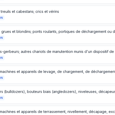
 treuils et cabestans; crics et vérins
ON
ON
ON
ON
ON