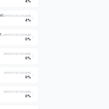
4%
el)
DROITS DE DOUANE
4%
Parties reconnaissables comme étant exclusivement ou principalement destinées aux moteurs des nos 8407 ou 8408
DROITS DE DOUANE
0%
DROITS DE DOUANE
0%
DROITS DE DOUANE
0%
DROITS DE DOUANE
0%