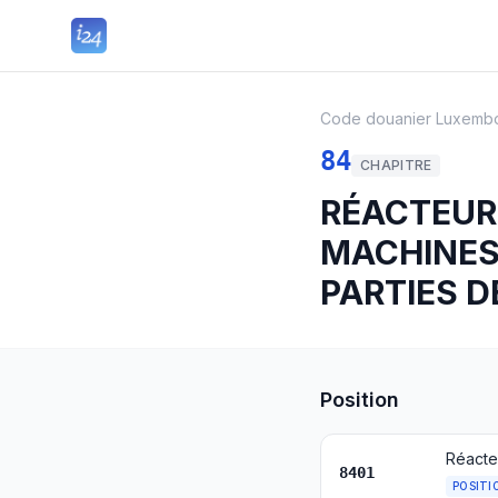
Code douanier Luxemb
84
CHAPITRE
RÉACTEUR
MACHINES,
PARTIES D
Position
8401
POSITI