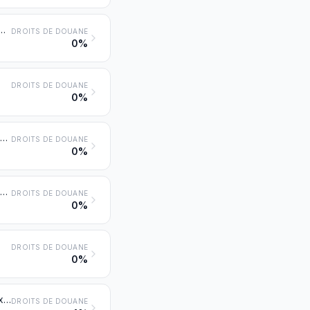
 chaudières pour le chauffage central conçues pour produire à la fois de l'eau chaude et de la vapeur à basse pression; chaudières dites « à eau surchauffée »
DROITS DE DOUANE
0%
DROITS DE DOUANE
0%
Appareils auxiliaires pour chaudières des nos 8402 ou 8403 (économiseurs, surchauffeurs, appareils de ramonage ou de récupération des gaz, par exemple); condenseurs pour machines à vapeur
DROITS DE DOUANE
0%
Générateurs de gaz à l'air ou de gaz à l'eau, avec ou sans leurs épurateurs; générateurs d'acétylène et générateurs similaires de gaz, par procédé à l'eau, avec ou sans leurs épurateurs
DROITS DE DOUANE
0%
DROITS DE DOUANE
0%
Moteurs à piston alternatif ou rotatif, à allumage par étincelles (moteurs à explosion)
DROITS DE DOUANE