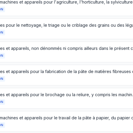
ON
ON
ON
ON
Machines et appareils pour
ON
ON