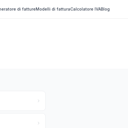
eratore di fatture
Modelli di fattura
Calcolatore IVA
Blog