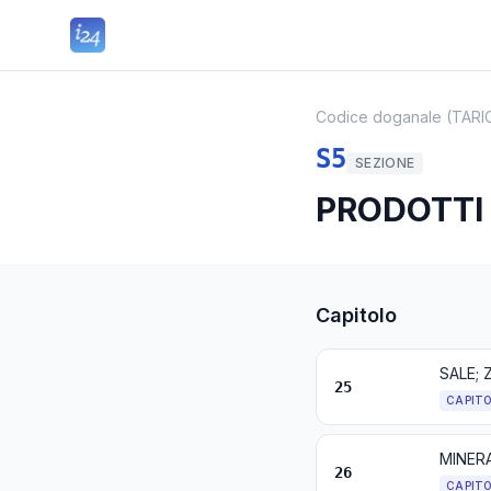
Codice doganale (TARI
S5
SEZIONE
PRODOTTI
Capitolo
SALE; 
25
CAPIT
MINERA
26
CAPIT