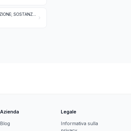
COMBUSTIBILI MINERALI, OLI MINERALI E PRODOTTI DELLA LORO DISTILLAZIONE; SOSTANZE BITUMINOSE; CERE MINERALI
Azienda
Legale
Blog
Informativa sulla
privacy