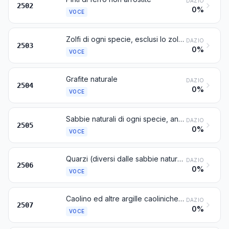
DAZIO
2502
0%
VOCE
Zolfi di ogni specie, esclusi lo zolfo sublimato, lo zolfo precipitato e lo zolfo colloidale
DAZIO
2503
0%
VOCE
Grafite naturale
DAZIO
2504
0%
VOCE
Sabbie naturali di ogni specie, anche colorate, escluse le sabbie metallifere del capitolo 26
DAZIO
2505
0%
VOCE
Quarzi (diversi dalle sabbie naturali); quarziti, anche sgrossate o semplicemente segate o altrimenti tagliate, in blocchi o lastre, di forma quadrata o rettangolare
DAZIO
2506
0%
VOCE
Caolino ed altre argille caoliniche, anche calcinati
DAZIO
2507
0%
VOCE