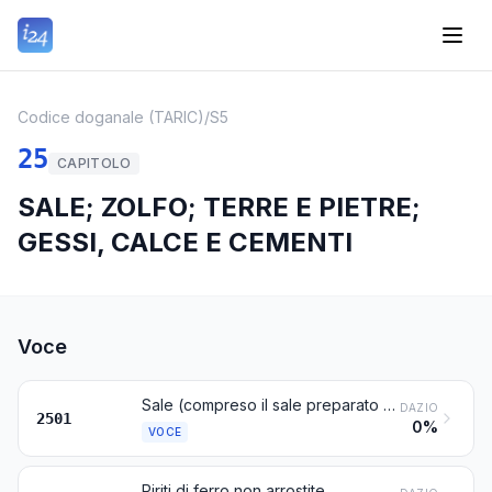
Codice doganale (TARIC)
/
S5
25
CAPITOLO
SALE; ZOLFO; TERRE E PIETRE;
GESSI, CALCE E CEMENTI
Voce
Sale (compreso il sale preparato da tavola ed il sale denaturato) e cloruro di sodio puro, anche in soluzione acquosa oppure addizionati di agenti agglomeranti o di agenti che assicurano una buona fluidità; acqua di mare
DAZIO
2501
0%
VOCE
Piriti di ferro non arrostite