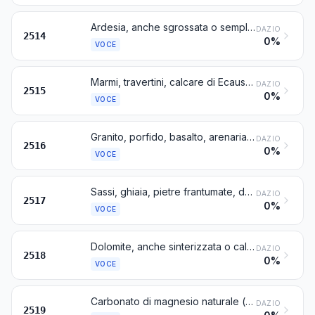
Ardesia, anche sgrossata o semplicemente segata o altrimenti tagliata, in blocchi o in lastre di forma quadrata o rettangolare
DAZIO
2514
0%
VOCE
Marmi, travertini, calcare di Ecaussines ed altre pietre calcaree da taglio o da costruzione con densità apparente uguale o superiore a 2,5, ed alabastro, anche sgrossati o semplicemente segati o altrimenti tagliati, in blocchi o in lastre di forma quadrata o rettangolare
DAZIO
2515
0%
VOCE
Granito, porfido, basalto, arenaria ed altre pietre da taglio o da costruzione, anche sgrossati o semplicemente segati o altrimenti tagliati, in blocchi o in lastre di forma quadrata o rettangolare
DAZIO
2516
0%
VOCE
Sassi, ghiaia, pietre frantumate, dei tipi generalmente utilizzati per calcestruzzo o per massicciate stradali, ferroviarie o altre massicciate, ciottoli e selci, anche trattati termicamente; macadam di loppe, di scorie o di cascami industriali simili, anche contenente materie che rientrano nella prima parte del testo di questa voce, tarmacadam, granuli, scaglie e polveri di pietre delle voci 2515 o 2516, anche trattati termicamente
DAZIO
2517
0%
VOCE
Dolomite, anche sinterizzata o calcinata, compresa la dolomite sgrossata o semplicemente segata o altrimenti tagliata, in blocchi o in lastre di forma quadrata o rettangolare
DAZIO
2518
0%
VOCE
Carbonato di magnesio naturale (magnesite); magnesia fusa elettricamente; magnesia calcinata a morte (sinterizzata), anche contenente piccole quantità di altri ossidi aggiunti prima della sinterizzazione; altro ossido di magnesio, anche puri
DAZIO
2519