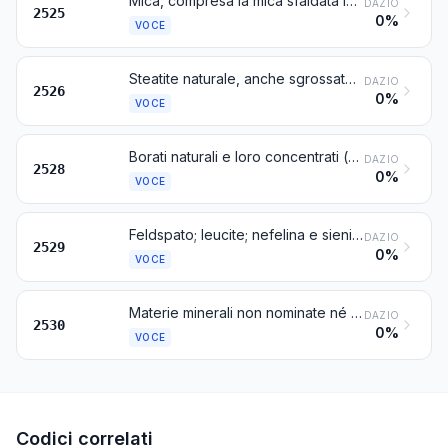
Mica, compresa la mica sfaldata in lamine irregolari (« splittings »); cascami di mica
DAZIO
2525
0%
VOCE
Steatite naturale, anche sgrossata o semplicemente segata o altrimenti tagliata, in blocchi o in lastre di forma quadrata o rettangolare; talco
DAZIO
2526
0%
VOCE
Borati naturali e loro concentrati (anche calcinati), esclusi i borati estratti dalle soluzioni naturali; acido borico naturale con un contenuto massimo di 85 % di H3BO3 sul prodotto secco
DAZIO
2528
0%
VOCE
Feldspato; leucite; nefelina e sienite-nefelinica; spatofluore
DAZIO
2529
0%
VOCE
Materie minerali non nominate né comprese altrove
DAZIO
2530
0%
VOCE
Codici correlati