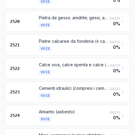
0%
VOCE
Pietra da gesso; anidrite; gessi, anche colorati o addizionati di piccole quantità di acceleranti o di ritardanti
DAZIO
2520
0%
VOCE
Pietre calcaree da fonderia (« castines »); pietre da calce o da cemento
DAZIO
2521
0%
VOCE
Calce viva, calce spenta e calce idraulica, esclusi l'ossido e l'idrossido di calcio della voce 2825
DAZIO
2522
0%
VOCE
Cementi idraulici (compresi i cementi non polverizzati detti « clinkers »), anche colorati
DAZIO
2523
0%
VOCE
Amianto (asbesto)
DAZIO
2524
0%
VOCE