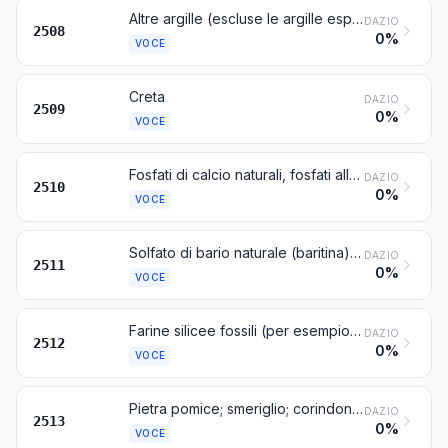
Altre argille (escluse le argille espanse della voce 6806), andalusite, cianite, sillimanite, anche calcinate; mullite; terre di chamotte o di dinas
DAZIO
2508
0%
VOCE
Creta
DAZIO
2509
0%
VOCE
Fosfati di calcio naturali, fosfati allumino-calcici naturali e crete fosfatiche
DAZIO
2510
0%
VOCE
Solfato di bario naturale (baritina); carbonato di bario naturale (witherite), anche calcinato, escluso l'ossido di bario della voce 2816
DAZIO
2511
0%
VOCE
Farine silicee fossili (per esempio: kieselgur, tripolite, diatomite) ed altre terre silicee analoghe, con densità apparente non superiore ad 1, anche calcinate
DAZIO
2512
0%
VOCE
Pietra pomice; smeriglio; corindone naturale, granato naturale ed altri abrasivi naturali, anche trattati termicamente
DAZIO
2513
0%
VOCE