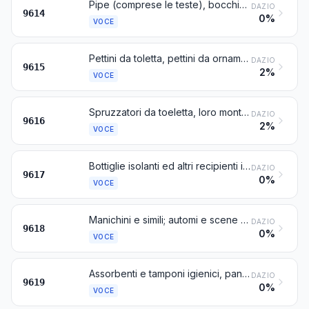
Pipe (comprese le teste), bocchini da sigari e da sigarette, e loro parti
DAZIO
9614
0%
VOCE
Pettini da toletta, pettini da ornamento, fermagli per capelli ed oggetti simili; spille per capelli (forcine); ferma-ricci, ondulatori, bigodini ed oggetti simili per l'acconciatura dei capelli, diversi da quelli della voce 8516, e loro parti
DAZIO
9615
2%
VOCE
Spruzzatori da toeletta, loro montature e teste di montature; piumini da cipria o per l'applicazione di altri cosmetici o prodotti da toeletta
DAZIO
9616
2%
VOCE
Bottiglie isolanti ed altri recipienti isotermici montati, il cui isolamento è assicurato mediante il vuoto; loro parti escluse le parti interne di vetro
DAZIO
9617
0%
VOCE
Manichini e simili; automi e scene animate per mostre
DAZIO
9618
0%
VOCE
Assorbenti e tamponi igienici, pannolini, inserti per pannolini e oggetti simili, di qualsiasi materia
DAZIO
9619
0%
VOCE