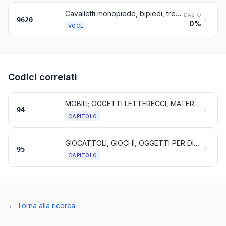
Cavalletti monopiede, bipiedi, treppiedi e oggetti simili
DAZIO
9620
0%
VOCE
Codici correlati
MOBILI; OGGETTI LETTERECCI, MATERASSI, SUPPORTI PER MATERASSI, CUSCINI E OGGETTI DI ARREDAMENTO SIMILI, IMBOTTITI; APPARECCHI PER L'ILLUMINAZIONE NON NOMINATI NÉ COMPRESI ALTROVE; INSEGNE LUMINOSE, TARGHETTE INDICATRICI LUMINOSE ED OGGETTI SIMILI; COSTRUZIONI PREFABBRICATE
94
CAPITOLO
GIOCATTOLI, GIOCHI, OGGETTI PER DIVERTIMENTI O SPORT; LORO PARTI ED ACCESSORI
95
CAPITOLO
←
Torna alla ricerca