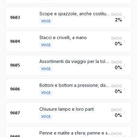
Scope e spazzole, anche costituenti parti di macchine, di apparecchi o di veicoli, scope meccaniche per l'impiego a mano, diverse da quelle a motore, pennelli e piumini; teste preparate per oggetti di spazzolificio; tamponi e rulli per dipingere; raschini di gomma o di simili materie flessibili
DAZIO
9603
2%
VOCE
Stacci e crivelli, a mano
DAZIO
9604
0%
VOCE
Assortimenti da viaggio per la toletta personale, per il cucito o la pulizia delle calzature o degli indumenti
DAZIO
9605
0%
VOCE
Bottoni e bottoni a pressione; dischetti per bottoni ed altre parti di bottoni o di bottoni a pressione; sbozzi di bottoni
DAZIO
9606
0%
VOCE
Chiusure lampo e loro parti
DAZIO
9607
0%
VOCE
Penne e matite a sfera; penne e stilografi con punta di feltro o con altre punte porose; penne stilografiche ed altre penne; stili per duplicatori; portamine; portapenne, portamatite ed oggetti simili; parti (compresi i cappucci e i fermagli) di questi oggetti, esclusi quelli della voce 9609
DAZIO
9608