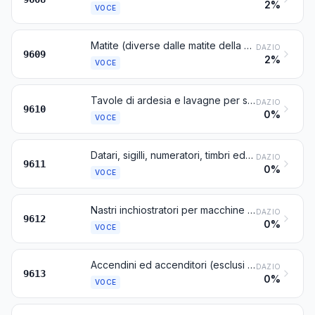
2%
VOCE
Matite (diverse dalle matite della voce 9608), mine, pastelli, carboncini, gessetti per scrivere o per disegnare e gessetti per sarti
DAZIO
9609
2%
VOCE
Tavole di ardesia e lavagne per scrivere o disegnare, anche incorniciate
DAZIO
9610
0%
VOCE
Datari, sigilli, numeratori, timbri ed oggetti simili (compresi gli apparecchi per la stampa di etichette), a mano; compositoi e stamperie con compositoi, a mano
DAZIO
9611
0%
VOCE
Nastri inchiostratori per macchine da scrivere e nastri inchiostratori simili, inchiostrati o altrimenti preparati per lasciare impronte, anche montati su bobine o in cartucce; cuscinetti per timbri, anche impregnati, con o senza scatola
DAZIO
9612
0%
VOCE
Accendini ed accenditori (esclusi gli accenditori della voce 3603), anche meccanici od elettrici, e loro parti diverse dalle pietrine focaie e dagli stoppini
DAZIO
9613
0%
VOCE