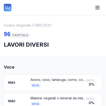
Codice doganale (TARIC)
/
S20
96
CAPITOLO
LAVORI DIVERSI
Voce
Avorio, osso, tartaruga, corno, corna di animali, corallo, madreperla ed altre materie animali da intaglio, lavorati, e lavori di tali materie (compresi i lavori ottenuti per modellatura)
DAZIO
9601
0%
VOCE
Materie vegetali o minerali da intaglio, lavorate, e lavori di tali materie; lavori modellati o intagliati di cera, di paraffina, di stearina, di gomme o resine naturali, di paste da modellare ed altri lavori modellati o intagliati, non nominati né compresi altrove; gelatina non indurita lavorata, diversa da quella della voce 3503 e lavori di gelatina non indurita
DAZIO
9602
0%
VOCE