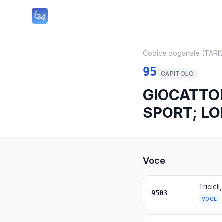
Codice doganale (TARI
95
CAPITOLO
GIOCATTOL
SPORT; LO
Voce
9503
VOCE