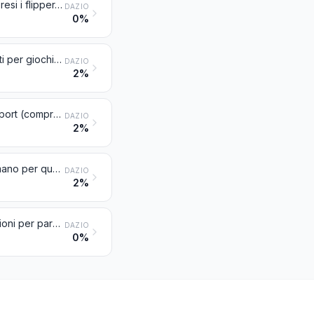
Console e apparecchi per videogiochi, giochi da tavolo o di società, compresi i flipper, i bigliardi, i tavoli speciali per i giochi del casinò e i giochi di birilli automatici (per esempio: bowling), apparecchi da divertimento azionati mediante monete, banconote, carta bancaria, gettoni o qualsiasi altro mezzo di pagamento
DAZIO
0%
Oggetti per feste, per carnevale o per altri divertimenti, compresi gli oggetti per giochi di prestigio ed oggetti-sorprese
DAZIO
2%
Oggetti ed attrezzi per l'educazione fisica, la ginnastica, l'atletica, gli altri sport (compreso il tennis da tavolo) o i giochi all'aperto, non nominati né compresi altrove in questo capitolo; piscine e vasche per sguazzare
DAZIO
2%
Canne da pesca, ami ed altri oggetti per la pesca con la lenza; reticelle a mano per qualsiasi uso; richiami (diversi da quelli delle voci 9208 o 9705) ed oggetti simili per la caccia
DAZIO
2%
Circhi ambulanti e serragli ambulanti; giostre per parchi divertimenti e attrazioni per parchi acquatici; attrazioni da fiera, compresi i padiglioni da tiro; teatri ambulanti
DAZIO
0%