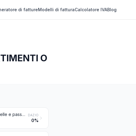
eratore di fatture
Modelli di fattura
Calcolatore IVA
Blog
RTIMENTI O
Tricicli, monopattini, automobiline a pedali e giocattoli a ruote simili; carrozzelle e passeggini per bambole; bambole; altri giocattoli; modelli ridotti e modelli simili per il divertimento, anche animati; puzzle di ogni specie
DAZIO
0%