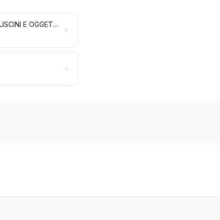
MOBILI; OGGETTI LETTERECCI, MATERASSI, SUPPORTI PER MATERASSI, CUSCINI E OGGETTI DI ARREDAMENTO SIMILI, IMBOTTITI; APPARECCHI PER L'ILLUMINAZIONE NON NOMINATI NÉ COMPRESI ALTROVE; INSEGNE LUMINOSE, TARGHETTE INDICATRICI LUMINOSE ED OGGETTI SIMILI; COSTRUZIONI PREFABBRICATE