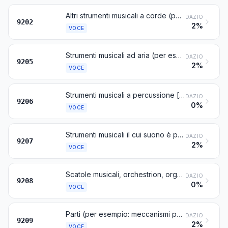
Altri strumenti musicali a corde (per esempio: chitarre, violini, arpe)
DAZIO
9202
2%
VOCE
Strumenti musicali ad aria (per esempio: organi a canne e a tastiera, fisarmoniche, clarinetti, trombe, cornamuse), diversi da orchestrion e da organi di Barberia
DAZIO
9205
2%
VOCE
Strumenti musicali a percussione [per esempio: tamburi, casse, xilofoni, piatti, castagnette (nacchere), maracas]
DAZIO
9206
0%
VOCE
Strumenti musicali il cui suono è prodotto o deve essere amplificato elettricamente (per esempio: organi, chitarre, fisarmoniche)
DAZIO
9207
2%
VOCE
Scatole musicali, orchestrion, organi di Barberia, uccelli cantanti, seghe musicali e altri strumenti musicali non compresi in altre voci di questo capitolo; richiami di ogni genere; fischietti, corni di richiamo ed altri strumenti di chiamata o di segnalazione a bocca
DAZIO
9208
0%
VOCE
Parti (per esempio: meccanismi per scatole musicali) ed accessori (per esempio: carte, dischi e rulli per apparecchi meccanici) di strumenti musicali; metronomi e diapason di ogni specie
DAZIO
9209
2%
VOCE