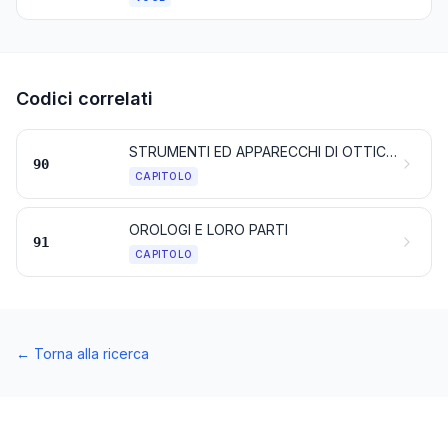
Codici correlati
STRUMENTI ED APPARECCHI DI OTTICA, PER FOTOGRAFIA E PER CINEMATOGRAFIA, DI MISURA, DI CONTROLLO O DI PRECISIONE, STRUMENTI ED APPARECCHI MEDICO-CHIRURGICI; PARTI ED ACCESSORI DI QUESTI STRUMENTI O APPARECCHI
90
CAPITOLO
OROLOGI E LORO PARTI
91
CAPITOLO
←
Torna alla ricerca