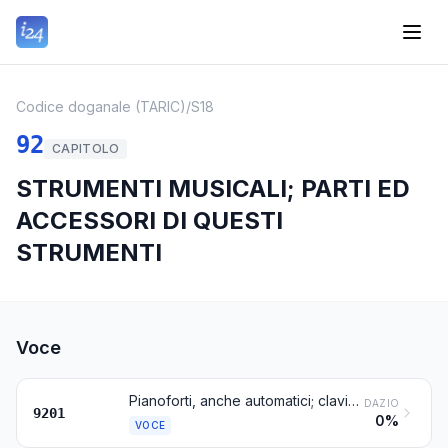
Codice doganale (TARIC)
/
S18
92
CAPITOLO
STRUMENTI MUSICALI; PARTI ED
ACCESSORI DI QUESTI
STRUMENTI
Voce
Pianoforti, anche automatici; clavicembali ed altri strumenti a corde con tastiera
DAZIO
9201
0%
VOCE