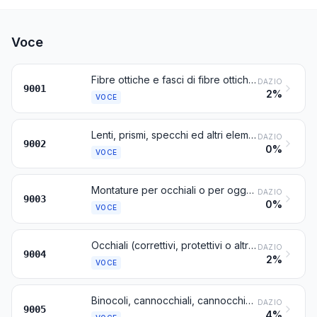
Voce
Fibre ottiche e fasci di fibre ottiche; cavi di fibre ottiche diversi da quelli della voce 8544; materie polarizzanti in fogli o in lastre; lenti (comprese le lenti oftalmiche a contatto), prismi, specchi ed altri elementi di ottica, di qualsiasi materia, non montati, diversi da quelli di vetro non lavorato otticamente
DAZIO
9001
2%
VOCE
Lenti, prismi, specchi ed altri elementi di ottica di qualsiasi materia, montati, per strumenti o apparecchi, diversi da quelli di vetro non lavorato otticamente
DAZIO
9002
0%
VOCE
Montature per occhiali o per oggetti simili, e loro parti
DAZIO
9003
0%
VOCE
Occhiali (correttivi, protettivi o altri) ed oggetti simili
DAZIO
9004
2%
VOCE
Binocoli, cannocchiali, cannocchiali astronomici, telescopi ottici e loro sostegni; altri strumenti di astronomia e loro sostegni, esclusi gli apparecchi di radioastronomia
DAZIO
9005
4%