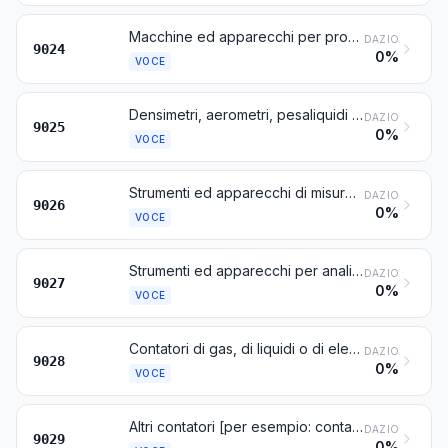
Macchine ed apparecchi per prove di durezza, di trazione, di compressione, di elasticità o di altre proprietà meccaniche dei materiali (per esempio: metalli, legno, tessili, carta, materie plastiche)
DAZIO
9024
0%
VOCE
Densimetri, aerometri, pesaliquidi e strumenti simili a galleggiamento, termometri, pirometri, barometri, igrometri e psicometri, registratori o no, anche combinati fra loro
DAZIO
9025
0%
VOCE
Strumenti ed apparecchi di misura o di controllo della portata, del livello, della pressione o di altre caratteristiche variabili dei liquidi o dei gas (per esempio: misuratori di portata, indicatori di livello, manometri, contatori di calore) esclusi gli strumenti ed apparecchi delle voci 9014, 9015, 9028 o 9032
DAZIO
9026
0%
VOCE
Strumenti ed apparecchi per analisi fisiche o chimiche (per esempio: polarimetri, rifrattometri, spettrometri, analizzatori di gas o di fumi); strumenti ed apparecchi per prove di viscosità, di porosità, di dilatazione, di tensione superficiale o simili, o per misure calorimetriche, acustiche o fotometriche (compresi gli indicatori dei tempi di posa); microtomi
DAZIO
9027
0%
VOCE
Contatori di gas, di liquidi o di elettricità, compresi i contatori per la loro taratura
DAZIO
9028
0%
VOCE
Altri contatori [per esempio: contagiri, contatori di produzione, tassametri, totalizzatori del cammino percorso (contachilometri), pedometri]; indicatori di velocità e tachimetri, diversi da quelli delle voci 9014 o 9015; stroboscopi
DAZIO
9029
0%