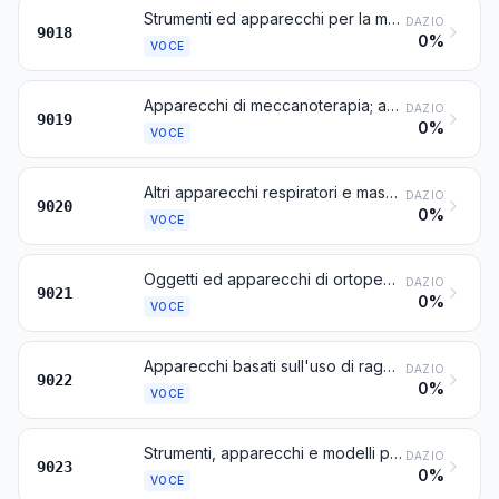
Strumenti ed apparecchi per la medicina, la chirurgia, l'odontoiatria e la veterinaria, compresi gli apparecchi di scintigrafia ed altri apparecchi elettromedicali, nonché gli apparecchi per controlli oftalmici
DAZIO
9018
0%
VOCE
Apparecchi di meccanoterapia; apparecchi per massaggio; apparecchi di psicotecnica; apparecchi di ozonoterapia, di ossigenoterapia, di aerosolterapia, apparecchi respiratori di rianimazione ed altri apparecchi di terapia respiratoria
DAZIO
9019
0%
VOCE
Altri apparecchi respiratori e maschere antigas, escluse le maschere di protezione prive del meccanismo e dell'elemento filtrante amovibile
DAZIO
9020
0%
VOCE
Oggetti ed apparecchi di ortopedia, comprese le cinture e le fasce medico-chirurgiche e le stampelle; stecche, docce ed altri oggetti ed apparecchi per fratture; oggetti ed apparecchi di protesi; apparecchi per facilitare l'audizione ai sordi ed altri apparecchi da tenere in mano, da portare sulla persona o da impiantare nell'organismo, per compensare una deficienza o un'infermità
DAZIO
9021
0%
VOCE
Apparecchi basati sull'uso di raggi X o di radiazioni alfa, beta, gamma o altre radiazioni ionizzanti, anche per uso medico, chirurgico, odontoiatrico o veterinario, compresi gli apparecchi per radiografia o radioterapia, i tubi a raggi X e gli altri generatori di raggi X, i generatori di alta tensione, i pannelli di controllo, gli schermi, i lettini per esami o trattamenti, le sedie e simili
DAZIO
9022
0%
VOCE
Strumenti, apparecchi e modelli progettati per la dimostrazione (per esempio: nell'insegnamento o nelle esposizioni), non suscettibili di altri usi
DAZIO
9023
0%
VOCE