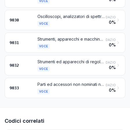
VOCE
Oscilloscopi, analizzatori di spettro ed altri strumenti ed apparecchi per la misura o il controllo di grandezze elettriche, esclusi i contatori della voce 9028; strumenti ed apparecchi per la misura o la rilevazione delle radiazioni alfa, beta, gamma, X, cosmiche o di altre radiazioni ionizzanti
DAZIO
9030
0%
VOCE
Strumenti, apparecchi e macchine di misura o di controllo, non nominati né compresi altrove in questo capitolo; proiettori di profili
DAZIO
9031
0%
VOCE
Strumenti ed apparecchi di regolazione o di controllo automatici
DAZIO
9032
0%
VOCE
Parti ed accessori non nominati né compresi altrove in questo capitolo, di macchine, apparecchi, strumenti od oggetti del capitolo 90
DAZIO
9033
0%
VOCE
Codici correlati