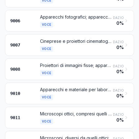
VOCE
Apparecchi fotografici; apparecchi e dispositivi, comprese le lampade e tubi, per la produzione di lampi di luce in fotografia, escluse le lampade e i tubi a scarica della voce 8539
DAZIO
9006
0%
VOCE
Cineprese e proiettori cinematografici, anche muniti di dispositivi, per la registrazione o la riproduzione del suono
DAZIO
9007
0%
VOCE
Proiettori di immagini fisse; apparecchi fotografici di ingrandimento o di riduzione
DAZIO
9008
0%
VOCE
Apparecchi e materiale per laboratori fotografici o cinematografici, non nominati né compresi altrove in questo capitolo; negatoscopi; schermi per proiezioni
DAZIO
9010
0%
VOCE
Microscopi ottici, compresi quelli per la fotomicrografia, la cinefotomicrografia o la microproiezione
DAZIO
9011
0%
VOCE
Microscopi, diversi da quelli ottici; diffrattografi
DAZIO