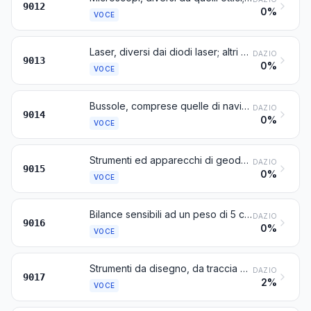
9012
0%
VOCE
Laser, diversi dai diodi laser; altri apparecchi e strumenti di ottica non nominati né compresi altrove in questo capitolo
DAZIO
9013
0%
VOCE
Bussole, comprese quelle di navigazione; altri strumenti ed apparecchi di navigazione
DAZIO
9014
0%
VOCE
Strumenti ed apparecchi di geodesia, topografia, agrimensura, livellazione, fotogrammetria, idrografia, oceanografia, idrologia, meteorologia o geofisica, escluse le bussole; telemetri
DAZIO
9015
0%
VOCE
Bilance sensibili ad un peso di 5 cg o meno, con o senza pesi
DAZIO
9016
0%
VOCE
Strumenti da disegno, da traccia o da calcolo (per esempio: macchine per disegnare, pantografi, rapportatori, scatole di compassi, regoli e cerchi calcolatori); strumenti di misura di lunghezze per l'impiego manuale (per esempio: metri, micrometri, noni e calibri) non nominati né compresi altrove in questo capitolo
DAZIO
9017
2%
VOCE