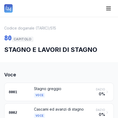
Codice doganale (TARIC)
/
S15
80
CAPITOLO
STAGNO E LAVORI DI STAGNO
Voce
Stagno greggio
DAZIO
8001
0%
VOCE
Cascami ed avanzi di stagno
DAZIO
8002
0%
VOCE