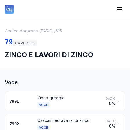
Codice doganale (TARIC)
/
S15
79
CAPITOLO
ZINCO E LAVORI DI ZINCO
Voce
Zinco greggio
DAZIO
7901
0%
VOCE
Cascami ed avanzi di zinco
DAZIO
7902
0%
VOCE