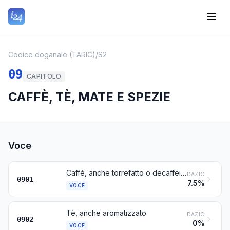
Codice doganale (TARIC)
/
S2
09
CAPITOLO
CAFFÈ, TÈ, MATE E SPEZIE
Voce
Caffè, anche torrefatto o decaffeinizzato; bucce e pellicole di caffè; succedanei del caffè contenenti caffè in qualsiasi proporzione
DAZIO
0901
7.5%
VOCE
Tè, anche aromatizzato
DAZIO
0902
0%
VOCE