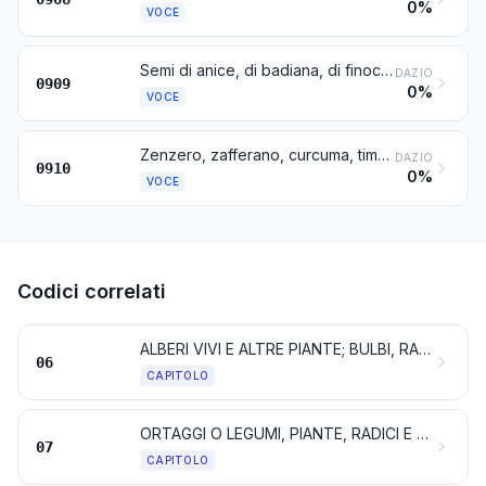
0%
VOCE
Semi di anice, di badiana, di finocchio, di coriandolo, di cumino o di carvi; bacche di ginepro
DAZIO
0909
0%
VOCE
Zenzero, zafferano, curcuma, timo, foglie di alloro, curry ed altre spezie
DAZIO
0910
0%
VOCE
Codici correlati
ALBERI VIVI E ALTRE PIANTE; BULBI, RADICI E SIMILI; FIORI RECISI E FOGLIAME ORNAMENTALE
06
CAPITOLO
ORTAGGI O LEGUMI, PIANTE, RADICI E TUBERI COMMESTIBILI
07
CAPITOLO