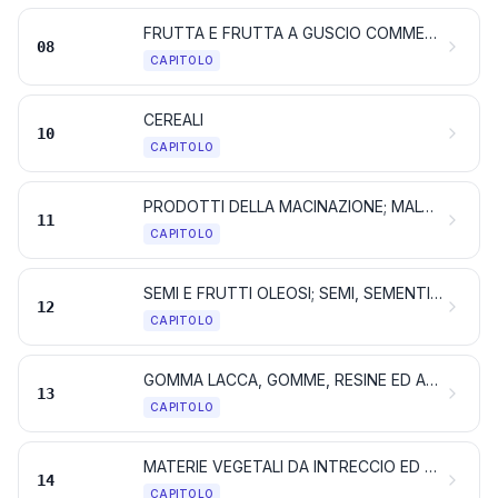
FRUTTA E FRUTTA A GUSCIO COMMESTIBILI; SCORZE DI AGRUMI O DI MELONI
08
CAPITOLO
CEREALI
10
CAPITOLO
PRODOTTI DELLA MACINAZIONE; MALTO; AMIDI E FECOLE; INULINA; GLUTINE DI FRUMENTO
11
CAPITOLO
SEMI E FRUTTI OLEOSI; SEMI, SEMENTI E FRUTTI DIVERSI; PIANTE INDUSTRIALI O MEDICINALI; PAGLIE E FORAGGI
12
CAPITOLO
GOMMA LACCA, GOMME, RESINE ED ALTRI SUCCHI ED ESTRATTI VEGETALI
13
CAPITOLO
MATERIE VEGETALI DA INTRECCIO ED ALTRI PRODOTTI DI ORIGINE VEGETALE, NON NOMINATI NÉ COMPRESI ALTROVE
14
CAPITOLO