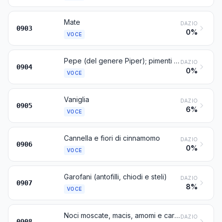
Mate
DAZIO
0903
0%
VOCE
Pepe (del genere Piper); pimenti del genere Capsicum o del genere Pimenta, essiccati, tritati o polverizzati
DAZIO
0904
0%
VOCE
Vaniglia
DAZIO
0905
6%
VOCE
Cannella e fiori di cinnamomo
DAZIO
0906
0%
VOCE
Garofani (antofilli, chiodi e steli)
DAZIO
0907
8%
VOCE
Noci moscate, macis, amomi e cardamomi
DAZIO
0908