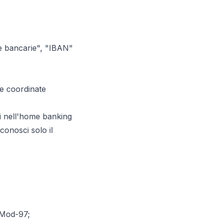
te bancarie", "IBAN"
le coordinate
i nell'home banking
conosci solo il
 Mod-97;