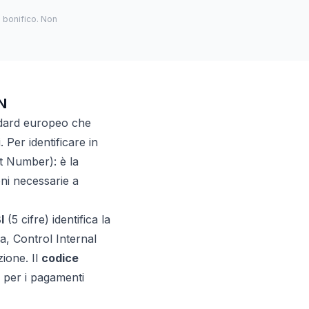
 bonifico. Non
N
ndard europeo che
 Per identificare in
t Number): è la
ni necessarie a
I
(5 cifre) identifica la
a, Control Internal
zione. Il
codice
to per i pagamenti