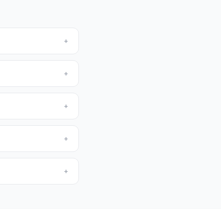
+
+
+
+
+