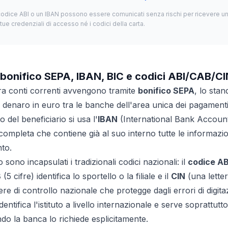
codice ABI o un IBAN possono essere comunicati senza rischi per ricevere un
tue credenziali di accesso né i codici della carta.
bonifico SEPA, IBAN, BIC e codici ABI/CAB/CI
 tra conti correnti avvengono tramite
bonifico SEPA
, lo sta
e denaro in euro tra le banche dell'area unica dei pagamenti.
 del beneficiario si usa l'
IBAN
(International Bank Accoun
ompleta che contiene già al suo interno tutte le informazio
nto.
 sono incapsulati i tradizionali codici nazionali: il
codice AB
B
(5 cifre) identifica lo sportello o la filiale e il
CIN
(una letter
e di controllo nazionale che protegge dagli errori di digita
identifica l'istituto a livello internazionale e serve soprattut
do la banca lo richiede esplicitamente.