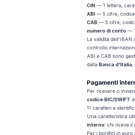
CIN
— 1 lettera, cara
ABI
— 5 cifre, codice
CAB
— 5 cifre, codice
numero di conto
— 1
La validità dell'IBAN 
controllo internaziona
ABI e CAB sono gestiti
dalla
Banca d'Italia
,
Pagamenti inter
Per ricevere o inviar
codice BIC/SWIFT
de
11 caratteri e identif
Una caratteristica uti
interno
: chi riceve
Per i bonifici in euro