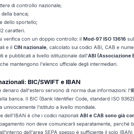
ttere di controllo nazionale;
 della banca;
 dello sportello;
2 caratteri.
si verifica con un doppio controllo: il
Mod-97 ISO 13616
sul
li e il
CIN nazionale
, calcolato sui codici ABI, CAB e numer
 e pubblicati a livello istituzionale dall'
ABI (Associazione B
 che mantengono l'elenco ufficiale degli intermediari.
nazionali: BIC/SWIFT e IBAN
e denaro dall'estero servono di norma due informazioni: l'
I
lla banca. Il BIC (Bank Identifier Code, standard ISO 936
ica univocamente l'istituto a livello mondiale.
le dell'IBAN è che i codici nazionali
ABI e CAB sono già con
 il pagamento non deve comunicarli separatamente, perché 
 all'interno dell'area SEPA spesso è sufficiente il solo IBAN; 