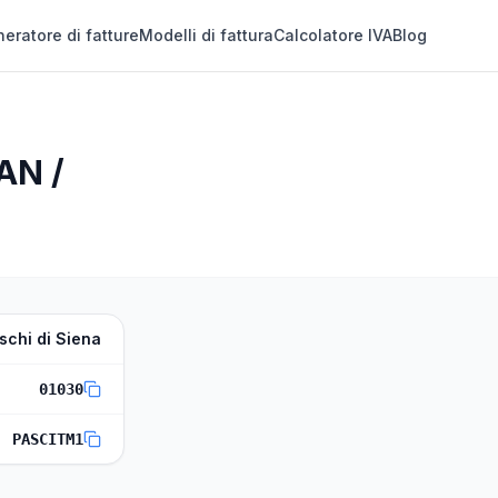
eratore di fatture
Modelli di fattura
Calcolatore IVA
Blog
AN /
schi di Siena
01030
PASCITM1