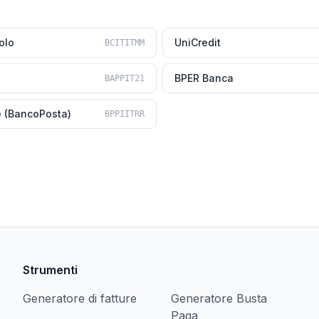
olo
UniCredit
BCITITMM
BPER Banca
BAPPIT21
e (BancoPosta)
BPPIITRR
Strumenti
Generatore di fatture
Generatore Busta
Paga