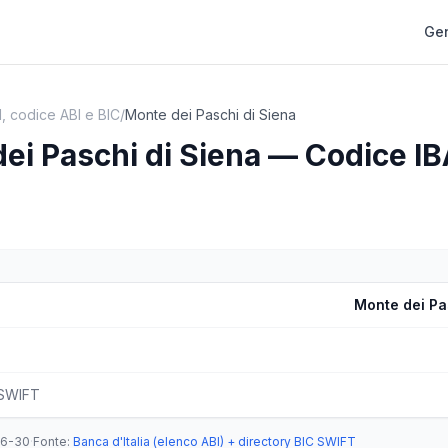
Gen
, codice ABI e BIC
/
Monte dei Paschi di Siena
ei Paschi di Siena — Codice IB
Monte dei Pa
 SWIFT
06-30
·
Fonte
:
Banca d'Italia (elenco ABI) + directory BIC SWIFT