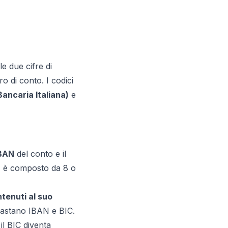
le due cifre di
o di conto. I codici
ancaria Italiana)
e
BAN
del conto e il
2) è composto da 8 o
tenuti al suo
bastano IBAN e BIC.
il BIC diventa