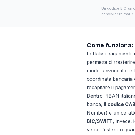
Un codice BIC, un 
condividere mai le 
Come funziona: 
In Italia i pagamenti
permette di trasferir
modo univoco il conto
coordinata bancaria c
recapitare il pagame
Dentro l'IBAN italiano
banca, il
codice CA
Number) è un caratter
BIC/SWIFT
, invece, 
verso l'estero o quan