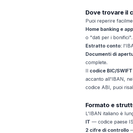
Dove trovare il 
Puoi reperire facilme
Home banking e ap
o "dati per i bonifici".
Estratto conto
: l'I
Documenti di apert
complete.
Il
codice BIC/SWIFT
accanto all'IBAN, nel
codice ABI, puoi risa
Formato e strutt
L'IBAN italiano è lu
IT
— codice paese ISO
2 cifre di controllo
—