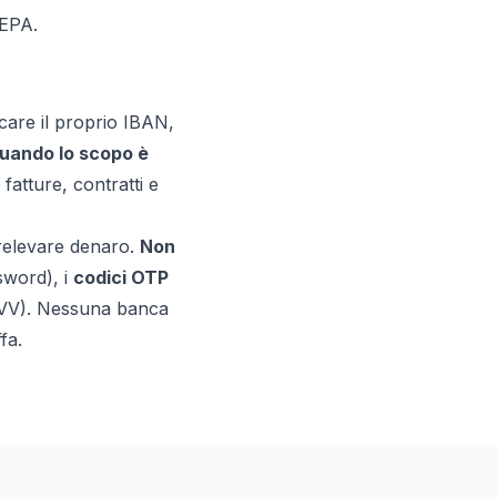
SEPA.
care il proprio IBAN,
quando lo scopo è
fatture, contratti e
relevare
denaro.
Non
sword), i
codici OTP
 CVV). Nessuna banca
fa.