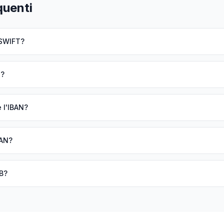
uenti
/SWIFT?
N?
e l'IBAN?
BAN?
B?