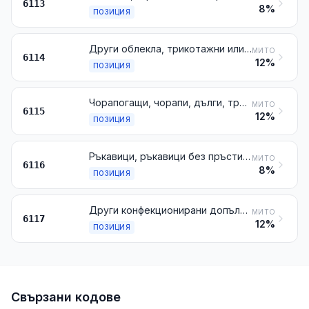
6113
8%
ПОЗИЦИЯ
Други облекла, трикотажни или плетени
МИТО
6114
12%
ПОЗИЦИЯ
Чорапогащи, чорапи, дълги, три четвърти и къси и други подобни артикули, включително чорапогащи, дълги и три четвърти чорапи с различна степен на компресия (например чорапите за разширени вени), трикотажни или плетени
МИТО
6115
12%
ПОЗИЦИЯ
Ръкавици, ръкавици без пръсти и ръкавици с един пръст, трикотажни или плетени
МИТО
6116
8%
ПОЗИЦИЯ
Други конфекционирани допълнения за облеклата, трикотажни или плетени; части за облекла или допълнения за облекла, трикотажни или плетени
МИТО
6117
12%
ПОЗИЦИЯ
Свързани кодове