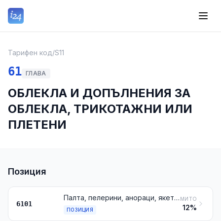
Тарифен код
/
S11
61
ГЛАВА
ОБЛЕКЛА И ДОПЪЛНЕНИЯ ЗА
ОБЛЕКЛА, ТРИКОТАЖНИ ИЛИ
ПЛЕТЕНИ
Позиция
Палта, пелерини, анораци, якета, блузони и подобни артикули, трикотажни или плетени, за мъже или момчета, с изключение на артикулите от № 6103
МИТО
6101
12%
ПОЗИЦИЯ