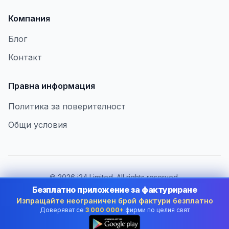
Компания
Блог
Контакт
Правна информация
Политика за поверителност
Общи условия
©
2026
i24 Limited. All rights reserved.
В услуга на бизнеса в Bulgaria
Безплатно приложение за фактуриране
Изпращайте неограничен брой фактури безплатно
Смяна на държава:
Bulgaria
Доверяват се
3 000 000+
фирми по целия свят