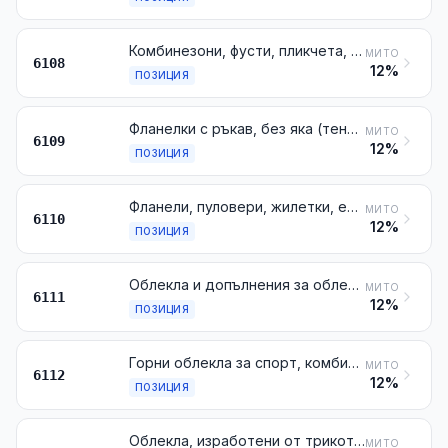
Комбинезони, фусти, пликчета, нощници, пижами, халати, хавлии за баня, домашни роби и подобни артикули, трикотажни или плетени, за жени или момичета
МИТО
6108
12%
ПОЗИЦИЯ
Фланелки с ръкав, без яка (тениски) и долни фланелки, трикотажни или плетени
МИТО
6109
12%
ПОЗИЦИЯ
Фланели, пуловери, жилетки, елечета и подобни артикули, трикотажни или плетени
МИТО
6110
12%
ПОЗИЦИЯ
Облекла и допълнения за облеклото, трикотажни или плетени, за бебета
МИТО
6111
12%
ПОЗИЦИЯ
Горни облекла за спорт, комбинезони и ансамбли за ски и бански костюми, трикотажни или плетени
МИТО
6112
12%
ПОЗИЦИЯ
Облекла, изработени от трикотажни платове от № 5903, 5906 или 5907
МИТО