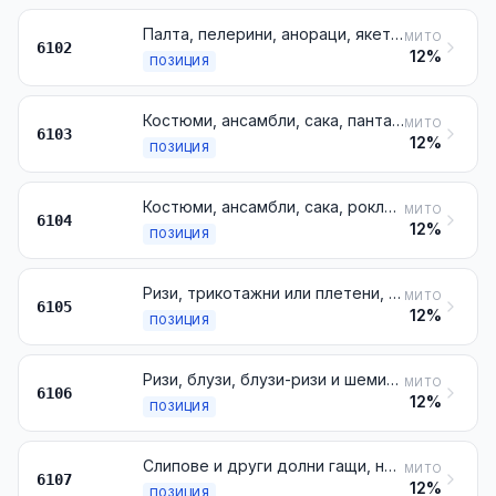
Палта, пелерини, анораци, якета, блузони и подобни артикули, трикотажни или плетени, за жени или момичета, с изключение на артикулите от № 6104
МИТО
6102
12%
ПОЗИЦИЯ
Костюми, ансамбли, сака, панталони, панталони с пластрон и презрамки, панталони до под коляното, къси панталони и шорти (различни от банските костюми), трикотажни или плетени, за мъже или момчета
МИТО
6103
12%
ПОЗИЦИЯ
Костюми, ансамбли, сака, рокли, поли, поли-панталони, панталони, панталони с пластрон и презрамки, панталони до под коляното, къси панталони и шорти (различни от банските костюми), трикотажни или плетени, за жени или момичета
МИТО
6104
12%
ПОЗИЦИЯ
Ризи, трикотажни или плетени, за мъже или момчета
МИТО
6105
12%
ПОЗИЦИЯ
Ризи, блузи, блузи-ризи и шемизетки, трикотажни или плетени, за жени или момичета
МИТО
6106
12%
ПОЗИЦИЯ
Слипове и други долни гащи, нощници, пижами, хавлии за баня, халати и подобни артикули, трикотажни или плетени, за мъже или момчета
МИТО
6107
12%
ПОЗИЦИЯ