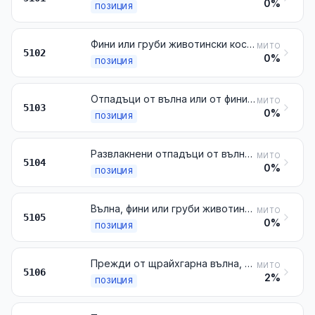
0%
ПОЗИЦИЯ
Фини или груби животински косми, нещрайхгарни, нито камгарни
МИТО
5102
0%
ПОЗИЦИЯ
Отпадъци от вълна или от фини или груби животински косми, включително отпадъците от прежди, с изключение на развлакнените отпадъци
МИТО
5103
0%
ПОЗИЦИЯ
Развлакнени отпадъци от вълна или от фини или груби животински косми
МИТО
5104
0%
ПОЗИЦИЯ
Вълна, фини или груби животински косми, щрайхгарни или камгарни (включително безразборно камгарирана вълна)
МИТО
5105
0%
ПОЗИЦИЯ
Прежди от щрайхгарна вълна, непригодени за продажба на дребно
МИТО
5106
2%
ПОЗИЦИЯ