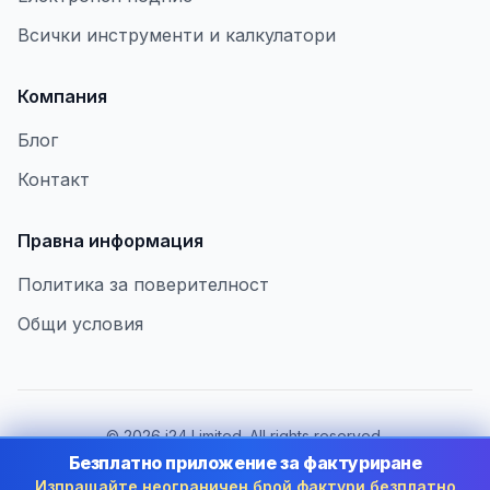
Всички инструменти и калкулатори
Компания
Блог
Контакт
Правна информация
Политика за поверителност
Общи условия
©
2026
i24 Limited. All rights reserved.
В услуга на бизнеса в Bulgaria
Безплатно приложение за фактуриране
Изпращайте неограничен брой фактури безплатно