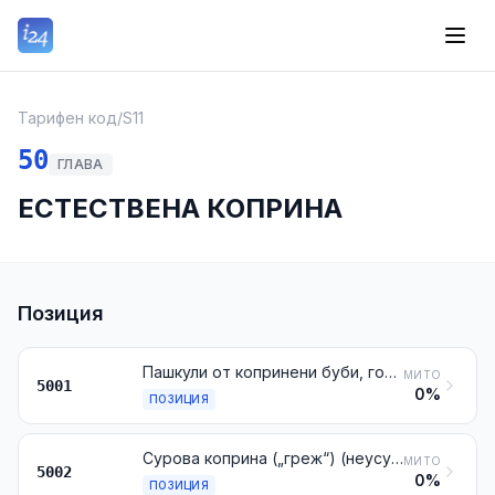
Тарифен код
/
S11
50
ГЛАВА
ЕСТЕСТВЕНА КОПРИНА
Позиция
Пашкули от копринени буби, годни за свилоточене
МИТО
5001
0%
ПОЗИЦИЯ
Сурова коприна („греж“) (неусукана)
МИТО
5002
0%
ПОЗИЦИЯ