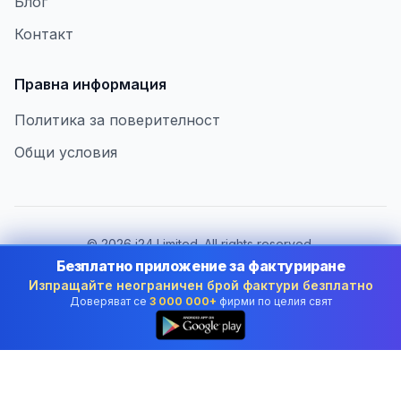
Блог
Контакт
Правна информация
Политика за поверителност
Общи условия
©
2026
i24 Limited. All rights reserved.
В услуга на бизнеса в Bulgaria
Безплатно приложение за фактуриране
Изпращайте неограничен брой фактури безплатно
Смяна на държава:
Bulgaria
Доверяват се
3 000 000+
фирми по целия свят