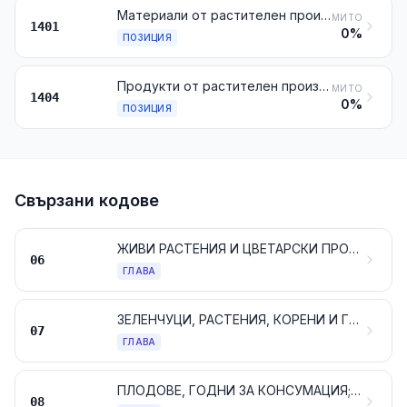
Материали от растителен произход от видовете, използвани главно в кошничарството или за изплитане на рогозки и други подобни изделия (например бамбук, ратан, тръстика, ракита, рафия, слами от почистени житни растения, избелени или боядисани, кори от липа)
МИТО
1401
0%
ПОЗИЦИЯ
Продукти от растителен произход, неупоменати, нито включени другаде
МИТО
1404
0%
ПОЗИЦИЯ
Свързани кодове
ЖИВИ РАСТЕНИЯ И ЦВЕТАРСКИ ПРОДУКТИ
06
ГЛАВА
ЗЕЛЕНЧУЦИ, РАСТЕНИЯ, КОРЕНИ И ГРУДКИ, ГОДНИ ЗА КОНСУМАЦИЯ
07
ГЛАВА
ПЛОДОВЕ, ГОДНИ ЗА КОНСУМАЦИЯ; ЦИТРУСОВИ ИЛИ ПЪПЕШОВИ КОРИ
08