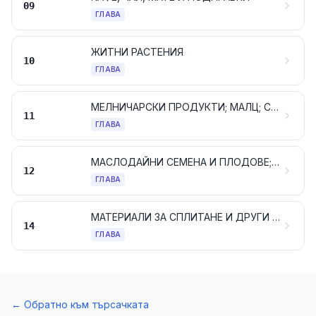
09
ГЛАВА
ЖИТНИ РАСТЕНИЯ
10
ГЛАВА
МЕЛНИЧАРСКИ ПРОДУКТИ; МАЛЦ; СКОРБЯЛА И НИШЕСТЕ; ИНУЛИН; ПШЕНИЧЕН ГЛУТЕН
11
ГЛАВА
МАСЛОДАЙНИ СЕМЕНА И ПЛОДОВЕ; РАЗНИ ВИДОВЕ СЕМЕНА, СЕМЕНА ЗА ПОСЕВ И ПЛОДОВЕ; ИНДУСТРИАЛНИ ИЛИ МЕДИЦИНСКИ РАСТЕНИЯ; СЛАМА И ФУРАЖИ
12
ГЛАВА
МАТЕРИАЛИ ЗА СПЛИТАНЕ И ДРУГИ ПРОДУКТИ ОТ РАСТИТЕЛЕН ПРОИЗХОД, НЕУПОМЕНАТИ, НИТО ВКЛЮЧЕНИ ДРУГАДЕ
14
ГЛАВА
←
Обратно към търсачката