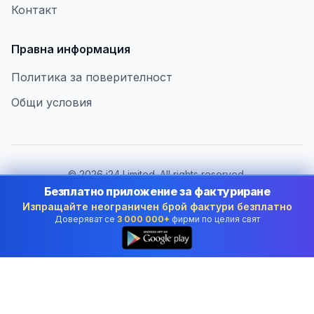
Контакт
Правна информация
Политика за поверителност
Общи условия
©
2026
i24 Limited. All rights reserved.
В услуга на бизнеса в Bulgaria
Безплатно приложение за фактуриране
Изпращайте неограничен брой фактури безплатно
Смяна на държава:
Bulgaria
Доверяват се
3 000 000+
фирми по целия свят