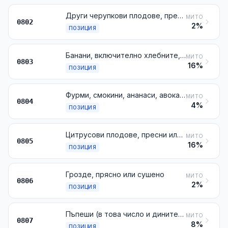
Други черупкови плодове, пресни или сушени, дори без черупките им или обелени
МИТО
0802
2%
ПОЗИЦИЯ
Банани, включително хлебните, пресни или сушени
МИТО
0803
16%
ПОЗИЦИЯ
Фурми, смокини, ананаси, авокадо, гуаяви, манго и мангустани, пресни или сушени
МИТО
0804
4%
ПОЗИЦИЯ
Цитрусови плодове, пресни или сушени
МИТО
0805
16%
ПОЗИЦИЯ
Грозде, прясно или сушено
МИТО
0806
2%
ПОЗИЦИЯ
Пъпеши (в това число и дините) и папаи, пресни
МИТО
0807
8%
ПОЗИЦИЯ