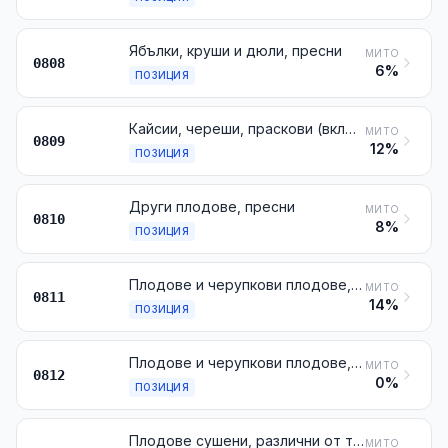
Ябълки, круши и дюли, пресни
МИТО
0808
6%
ПОЗИЦИЯ
Кайсии, череши, праскови (включително брюнони и нектарини), сливи и трънки, пресни
МИТО
0809
12%
ПОЗИЦИЯ
Други плодове, пресни
МИТО
0810
8%
ПОЗИЦИЯ
Плодове и черупкови плодове, неварени или варени във вода или на пара, замразени, дори с прибавка на захар или други подсладители
МИТО
0811
14%
ПОЗИЦИЯ
Плодове и черупкови плодове, временно консервирани, но негодни за директна консумация в това състояние
МИТО
0812
0%
ПОЗИЦИЯ
Плодове сушени, различни от тези от № 0801 до 0806; смеси от сушени плодове или от черупкови плодове от настоящата глава
МИТО