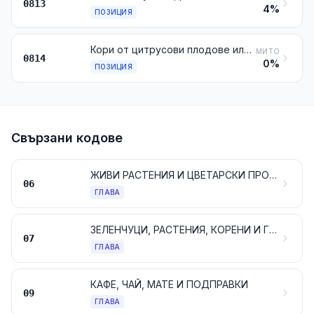
0813
4%
ПОЗИЦИЯ
Кори от цитрусови плодове или от пъпеши и дини, пресни, замразени, поставени във вода — солена, със сероводород или с прибавка на други вещества, подсигуряващи временното им консервиране, или сушени
МИТО
0814
0%
ПОЗИЦИЯ
Свързани кодове
ЖИВИ РАСТЕНИЯ И ЦВЕТАРСКИ ПРОДУКТИ
06
ГЛАВА
ЗЕЛЕНЧУЦИ, РАСТЕНИЯ, КОРЕНИ И ГРУДКИ, ГОДНИ ЗА КОНСУМАЦИЯ
07
ГЛАВА
КАФЕ, ЧАЙ, МАТЕ И ПОДПРАВКИ
09
ГЛАВА