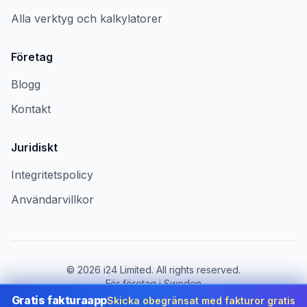
Alla verktyg och kalkylatorer
Företag
Blogg
Kontakt
Juridiskt
Integritetspolicy
Användarvillkor
©
2026
i24 Limited. All rights reserved.
För företag i Sweden
Gratis fakturaapp
Skicka obegränsat med fakturor gratis
Byt land:
Sweden