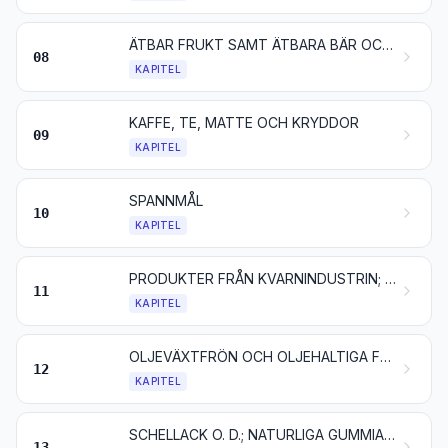
ÄTBAR FRUKT SAMT ÄTBARA BÄR OCH NÖTTER; SKAL AV CITRUSFRUKTER ELLER MELONER
08
KAPITEL
KAFFE, TE, MATTE OCH KRYDDOR
09
KAPITEL
SPANNMÅL
10
KAPITEL
PRODUKTER FRÅN KVARNINDUSTRIN; MALT; STÄRKELSE; INULIN; VETEGLUTEN
11
KAPITEL
OLJEVÄXTFRÖN OCH OLJEHALTIGA FRUKTER; DIVERSE ANDRA FRÖN OCH FRUKTER; VÄXTER FÖR INDUSTRIELLT ELLER MEDICINSKT BRUK; HALM OCH FODERVÄXTER
12
KAPITEL
SCHELLACK O. D.; NATURLIGA GUMMIARTER OCH HARTSER SAMT ANDRA VÄXTSAFTER OCH VÄXTEXTRAKTER
13