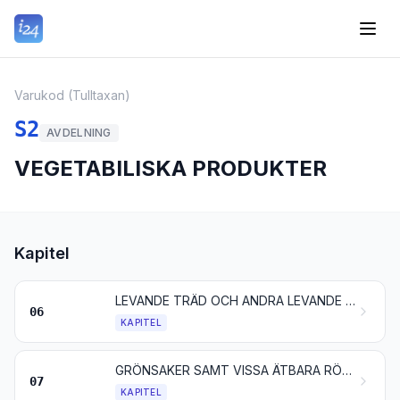
Varukod (Tulltaxan)
S2
AVDELNING
VEGETABILISKA PRODUKTER
Kapitel
LEVANDE TRÄD OCH ANDRA LEVANDE VÄXTER; LÖKAR, RÖTTER O. D.; SNITTBLOMMOR OCH SNITTGRÖNT
06
KAPITEL
GRÖNSAKER SAMT VISSA ÄTBARA RÖTTER OCH STAM- ELLER ROTKNÖLAR
07
KAPITEL