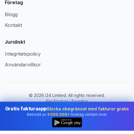
Företag
Blogg
Kontakt
Juridiskt
Integritetspolicy
Användarvillkor
©
2026
i24 Limited. All rights reserved.
För företag i Sweden
Gratis fakturaapp
Skicka obegränsat med fakturor gratis
Byt land:
Sweden
Betrodd av
3 000 000+
företag världen över