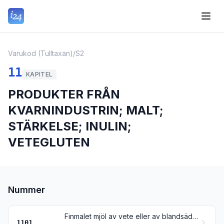
Varukod (Tulltaxan)
/
S2
11
KAPITEL
PRODUKTER FRÅN
KVARNINDUSTRIN; MALT;
STÄRKELSE; INULIN;
VETEGLUTEN
Nummer
Finmalet mjöl av vete eller av blandsäd av vete och råg
1101