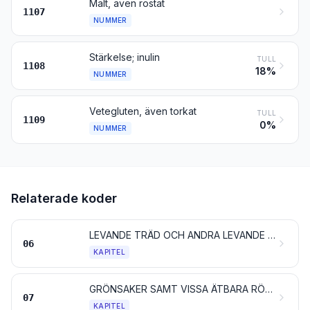
Malt, även rostat
1107
NUMMER
Stärkelse; inulin
TULL
1108
18%
NUMMER
Vetegluten, även torkat
TULL
1109
0%
NUMMER
Relaterade koder
LEVANDE TRÄD OCH ANDRA LEVANDE VÄXTER; LÖKAR, RÖTTER O. D.; SNITTBLOMMOR OCH SNITTGRÖNT
06
KAPITEL
GRÖNSAKER SAMT VISSA ÄTBARA RÖTTER OCH STAM- ELLER ROTKNÖLAR
07
KAPITEL