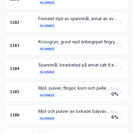
NUMMER
Finmalet mjöl av spannmål, annat än av vete eller av blandsäd av vete och råg
1102
NUMMER
Krossgryn, grovt mjöl (inbegripet fingryn) och pelletar av spannmål
1103
NUMMER
Spannmål, bearbetad på annat sätt (t.ex. skalad, valsad, bearbetad till flingor eller pärlgryn, klippt eller gröpad), med undantag av ris enligt nr 1006; groddar av spannmål, hela, valsade, bearbetade till flingor eller malda
1104
NUMMER
Mjöl, pulver, flingor, korn och pelletar av potatis
TULL
1105
0%
NUMMER
Mjöl och pulver av torkade baljväxtfrön enligt nr 0713, av sago eller av rötter, stam- eller rotknölar enligt nr 0714 eller av produkter enligt kapitel 8
TULL
1106
6%
NUMMER