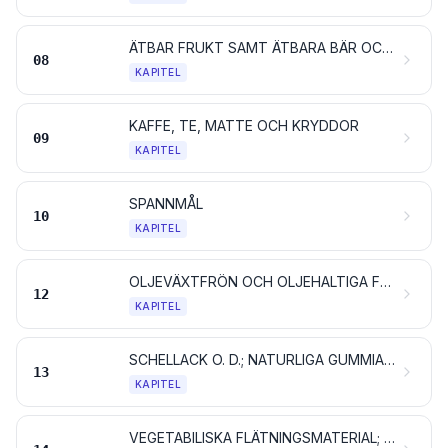
ÄTBAR FRUKT SAMT ÄTBARA BÄR OCH NÖTTER; SKAL AV CITRUSFRUKTER ELLER MELONER
08
KAPITEL
KAFFE, TE, MATTE OCH KRYDDOR
09
KAPITEL
SPANNMÅL
10
KAPITEL
OLJEVÄXTFRÖN OCH OLJEHALTIGA FRUKTER; DIVERSE ANDRA FRÖN OCH FRUKTER; VÄXTER FÖR INDUSTRIELLT ELLER MEDICINSKT BRUK; HALM OCH FODERVÄXTER
12
KAPITEL
SCHELLACK O. D.; NATURLIGA GUMMIARTER OCH HARTSER SAMT ANDRA VÄXTSAFTER OCH VÄXTEXTRAKTER
13
KAPITEL
VEGETABILISKA FLÄTNINGSMATERIAL; VEGETABILISKA PRODUKTER, INTE NÄMNDA ELLER INBEGRIPNA NÅGON ANNANSTANS