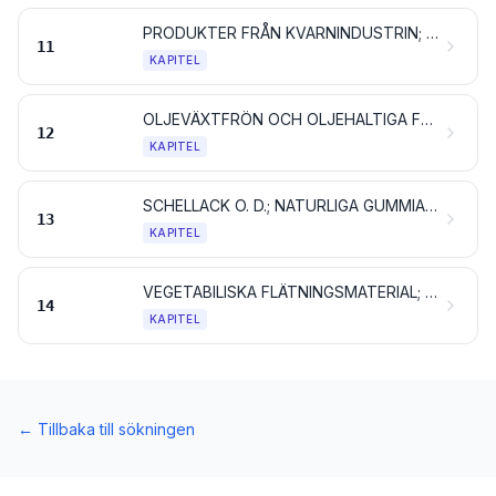
PRODUKTER FRÅN KVARNINDUSTRIN; MALT; STÄRKELSE; INULIN; VETEGLUTEN
11
KAPITEL
OLJEVÄXTFRÖN OCH OLJEHALTIGA FRUKTER; DIVERSE ANDRA FRÖN OCH FRUKTER; VÄXTER FÖR INDUSTRIELLT ELLER MEDICINSKT BRUK; HALM OCH FODERVÄXTER
12
KAPITEL
SCHELLACK O. D.; NATURLIGA GUMMIARTER OCH HARTSER SAMT ANDRA VÄXTSAFTER OCH VÄXTEXTRAKTER
13
KAPITEL
VEGETABILISKA FLÄTNINGSMATERIAL; VEGETABILISKA PRODUKTER, INTE NÄMNDA ELLER INBEGRIPNA NÅGON ANNANSTANS
14
KAPITEL
←
Tillbaka till sökningen