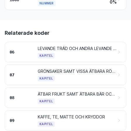
0%
NUMMER
Relaterade koder
LEVANDE TRÄD OCH ANDRA LEVANDE VÄXTER; LÖKAR, RÖTTER O. D.; SNITTBLOMMOR OCH SNITTGRÖNT
06
KAPITEL
GRÖNSAKER SAMT VISSA ÄTBARA RÖTTER OCH STAM- ELLER ROTKNÖLAR
07
KAPITEL
ÄTBAR FRUKT SAMT ÄTBARA BÄR OCH NÖTTER; SKAL AV CITRUSFRUKTER ELLER MELONER
08
KAPITEL
KAFFE, TE, MATTE OCH KRYDDOR
09
KAPITEL