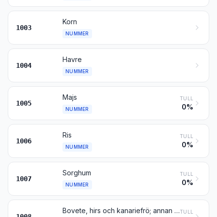
Korn
1003
NUMMER
Havre
1004
NUMMER
Majs
TULL
1005
0%
NUMMER
Ris
TULL
1006
0%
NUMMER
Sorghum
TULL
1007
0%
NUMMER
Bovete, hirs och kanariefrö; annan spannmål
TULL
1008