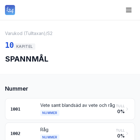
Varukod (Tulltaxan)
/
S2
10
KAPITEL
SPANNMÅL
Nummer
Vete samt blandsäd av vete och råg
TULL
1001
0%
NUMMER
Råg
TULL
1002
0%
NUMMER