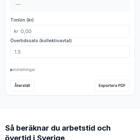
—
Timlön (kr)
kr
Övertidssats (kollektivavtal)
▶
Inställningar
Återställ
Exportera PDF
Så beräknar du arbetstid och
övertid i Sverige