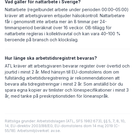
Vad gäller för nattarbete i Sverige?
Nattarbete (regelbundet arbete under perioden 00:00–05:00)
kräver att arbetsgivaren erbjuder hälsokontroll. Nattarbetare
får i genomsnitt inte arbeta mer än 8 timmar per 24-
timmarsperiod beräknat över 16 veckor. OB-tillägg för
nattarbete regleras i kollektivavtal och kan vara 40–100 %
beroende på bransch och klockslag.
Hur länge ska arbetstidsregistret bevaras?
ATL kräver att arbetsgivaren bevarar register över övertid och
jourtid i minst 2 år. Med hänsyn till EU-domstolens dom om
fullständig arbetstidsregistrering är rekommendationen att
bevara alla tidregistreringar i minst 2 år. Som anställd bör du
spara egna kopier av timlister och lönespecifikationer i minst 3
år, med tanke på preskriptionstiden för löneanspråk.
Rättsliga grunder: Arbetstidslagen (ATL, SFS 1982:673), §§ 5, 7, 8, 10,
14; EU-direktiv 2003/88/EG; EU-domstolens dom 14 maj 2019 (C-
55/18). Arbetsmiljöverket: av.se.