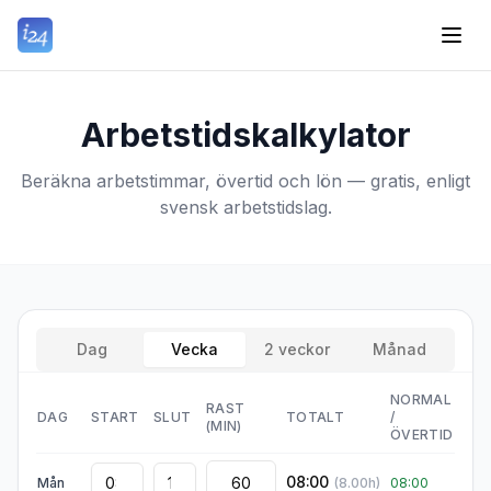
Arbetstidskalkylator
Beräkna arbetstimmar, övertid och lön — gratis, enligt
svensk arbetstidslag.
Dag
Vecka
2 veckor
Månad
NORMAL
RAST
DAG
START
SLUT
TOTALT
/
(MIN)
ÖVERTID
08:00
Mån
(
8.00
h)
08:00