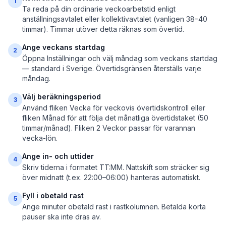
1
Ta reda på din ordinarie veckoarbetstid enligt
anställningsavtalet eller kollektivavtalet (vanligen 38–40
timmar). Timmar utöver detta räknas som övertid.
Ange veckans startdag
2
Öppna Inställningar och välj måndag som veckans startdag
— standard i Sverige. Övertidsgränsen återställs varje
måndag.
Välj beräkningsperiod
3
Använd fliken Vecka för veckovis övertidskontroll eller
fliken Månad för att följa det månatliga övertidstaket (50
timmar/månad). Fliken 2 Veckor passar för varannan
vecka-lön.
Ange in- och uttider
4
Skriv tiderna i formatet TT:MM. Nattskift som sträcker sig
över midnatt (t.ex. 22:00–06:00) hanteras automatiskt.
Fyll i obetald rast
5
Ange minuter obetald rast i rastkolumnen. Betalda korta
pauser ska inte dras av.