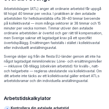
Arbetstidslagen (ATL) anger att ordinarie arbetstid får uppgå
till högst 40 timmar per vecka. I praktiken är den avtalade
arbetstiden för heltidsanställda ofta 38–40 timmar beroende
på kollektivavtal — inom många sektorer är 38 timmar och 15
minuter per vecka normen. Timmar utöver den avtalade
ordinarie arbetstiden är övertid och ger rätt till kompensation,
men Sverige saknar ett lagstadgat krav på ett specifikt
övertidspålägg. Ersättningen fastställs i stället i kollektivavtal
eller individuellt anställningsavtal.
Sverige skiljer sig från de flesta EU-länder genom att inte ha
något lagstadgat minimilönekrav. Löne- och ersättningsnivåer
— inklusive OB-tillägg (obekväm arbetstid) för kvälls-, natt-
och helgarbete — regleras uteslutande via kollektivavtal. Om
ditt arbete inte täcks av ett kollektivavtal gäller enbart ATL:s
arbetstidsramar och din individuella anställningsavtal.
Arbetstidskalkylator
Kontrollera din avtalade arbetstid