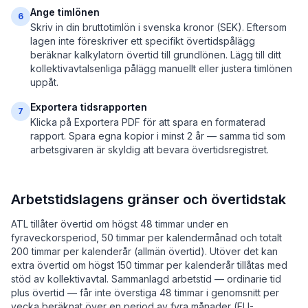
Ange timlönen
6
Skriv in din bruttotimlön i svenska kronor (SEK). Eftersom
lagen inte föreskriver ett specifikt övertidspålägg
beräknar kalkylatorn övertid till grundlönen. Lägg till ditt
kollektivavtalsenliga pålägg manuellt eller justera timlönen
uppåt.
Exportera tidsrapporten
7
Klicka på Exportera PDF för att spara en formaterad
rapport. Spara egna kopior i minst 2 år — samma tid som
arbetsgivaren är skyldig att bevara övertidsregistret.
Arbetstidslagens gränser och övertidstak
ATL tillåter övertid om högst 48 timmar under en
fyraveckorsperiod, 50 timmar per kalendermånad och totalt
200 timmar per kalenderår (allmän övertid). Utöver det kan
extra övertid om högst 150 timmar per kalenderår tillåtas med
stöd av kollektivavtal. Sammanlagd arbetstid — ordinarie tid
plus övertid — får inte överstiga 48 timmar i genomsnitt per
vecka beräknat över en period av fyra månader (EU-