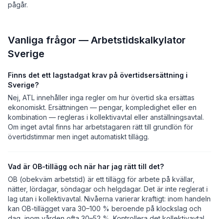
pågår.
Vanliga frågor — Arbetstidskalkylator
Sverige
Finns det ett lagstadgat krav på övertidsersättning i
Sverige?
Nej, ATL innehåller inga regler om hur övertid ska ersättas
ekonomiskt. Ersättningen — pengar, kompledighet eller en
kombination — regleras i kollektivavtal eller anställningsavtal.
Om inget avtal finns har arbetstagaren rätt till grundlön för
övertidstimmar men inget automatiskt tillägg.
Vad är OB-tillägg och när har jag rätt till det?
OB (obekväm arbetstid) är ett tillägg för arbete på kvällar,
nätter, lördagar, söndagar och helgdagar. Det är inte reglerat i
lag utan i kollektivavtal. Nivåerna varierar kraftigt: inom handeln
kan OB-tillägget vara 30–100 % beroende på klockslag och
dag, inom vården ofta 30–52 %. Kontrollera det kollektivavtal