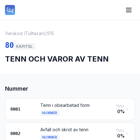
Varukod (Tulltaxan)
/
S15
80
KAPITEL
TENN OCH VAROR AV TENN
Nummer
Tenn i obearbetad form
TULL
8001
0%
NUMMER
Avfall och skrot av tenn
TULL
8002
0%
NUMMER