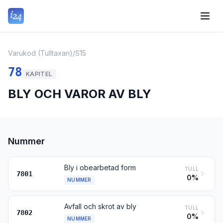
Varukod (Tulltaxan)
/
S15
78
KAPITEL
BLY OCH VAROR AV BLY
Nummer
Bly i obearbetad form
TULL
7801
0%
NUMMER
Avfall och skrot av bly
TULL
7802
0%
NUMMER