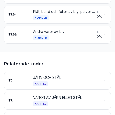
Plåt, band och folier av bly; pulver och fjäll av bly
TULL
7804
0%
NUMMER
Andra varor av bly
TULL
7806
0%
NUMMER
Relaterade koder
JÄRN OCH STÅL
72
KAPITEL
VAROR AV JÄRN ELLER STÅL
73
KAPITEL