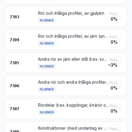
Rör och ihåliga profiler, av gjutjärn
TULL
7303
0%
NUMMER
Rör och ihåliga profiler, av järn (annat än gjutjärn) eller stål, sömlösa
TULL
7304
0%
NUMMER
Andra rör av järn eller stål (t.ex. svetsade, nitade eller på liknande sätt förslutna) med ett runt tvärsnitt och med en ytterdiameter av mer än 406,4 mm
TULL
7305
~3%
NUMMER
Andra rör och andra ihåliga profiler, av järn eller stål (t.ex. hopböjda utan fogning, svetsade eller nitade)
TULL
7306
0%
NUMMER
Rördelar (t.ex. kopplingar, knärör och muffar) av järn eller stål
TULL
7307
0%
NUMMER
Konstruktioner (med undantag av monterade eller monteringsfärdiga byggnader enligt nr 9406) och delar till konstruktioner (t.ex. broar, brosektioner, slussportar, torn, fackverksmaster, tak, fackverk till tak, dörrar, fönster, dörr- och fönsterkarmar, dörrtrösklar, fönsterluckor, räcken och pelare), av järn eller stål; plåt, stång, profiler, rör o.d. av järn eller stål, bearbetade för användning i konstruktioner
TULL
7308