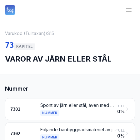
Varukod (Tulltaxan)
/
S15
73
KAPITEL
VAROR AV JÄRN ELLER STÅL
Nummer
Spont av järn eller stål, även med borrade eller stansade hål eller tillverkad genom sammanfogning; profiler framställda genom svetsning, av järn eller stål
TULL
7301
0%
NUMMER
Följande banbyggnadsmateriel av järn eller stål för järnvägar eller spårvägar: räler, moträler och kuggskenor, växeltungor, spårkorsningar, växelstag och andra delar till spårväxlar, sliprar, rälskarvjärn, rälstolar, rälstolskilar, underläggsplattor, klämplattor, spårhållare, spårplattor och annan speciell materiel för sammanbindning eller fästande av räler
TULL
7302
0%
NUMMER