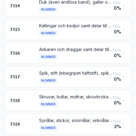
Duk (även ändlösa band), galler och nät (inbegripet stängselnät), av järn- eller ståltråd; klippnät av järn eller stål
TULL
7314
0%
NUMMER
Kättingar och kedjor samt delar till dessa varor, av järn eller stål
TULL
7315
0%
NUMMER
Ankaren och draggar samt delar till dessa varor, av järn eller stål
TULL
7316
0%
NUMMER
Spik, stift (inbegripet häftstift), spikbleck, märlor och liknande artiklar, av järn eller stål, även med huvud av annat material, dock inte sådana med huvud av koppar
TULL
7317
0%
NUMMER
Skruvar, bultar, muttrar, skruvkrokar, nitar, kilar, sprintar, saxsprintar, underläggsbrickor (inbegripet fjäderbrickor) och liknande artiklar, av järn eller stål
TULL
7318
0%
NUMMER
Synålar, stickor, snörnålar, virknålar, broderprylar och liknande artiklar, för handarbete, av järn eller stål; knappnålar, säkerhetsnålar, och liknande artiklar av järn eller stål, inte nämnda eller inbegripna någon annanstans
TULL
7319
2%
NUMMER