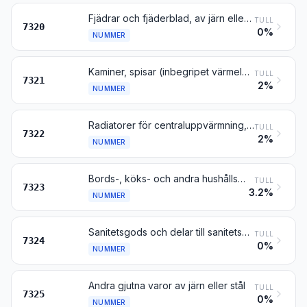
Fjädrar och fjäderblad, av järn eller stål
TULL
7320
0%
NUMMER
Kaminer, spisar (inbegripet värmeledningsspisar), grillar, glödpannor, gaskök, tallriksvärmare och liknande icke elektriska artiklar för hushållsbruk samt delar till sådana artiklar, av järn eller stål
TULL
7321
2%
NUMMER
Radiatorer för centraluppvärmning, inte försedda med elektrisk uppvärmningsanordning, och delar till sådana radiatorer, av järn eller stål; luftvärmare och varmluftsfördelare (inbegripet apparater som även kan fördela sval eller konditionerad luft), inte försedda med elektrisk uppvärmningsanordning men utrustade med motordriven fläkt eller blåsmaskin, samt delar till sådana apparater, av järn eller stål
TULL
7322
2%
NUMMER
Bords-, köks- och andra hushållsartiklar samt delar till sådana artiklar, av järn eller stål; stålull; diskbollar, putsvantar o.d., av järn eller stål
TULL
7323
3.2%
NUMMER
Sanitetsgods och delar till sanitetsgods, av järn eller stål
TULL
7324
0%
NUMMER
Andra gjutna varor av järn eller stål
TULL
7325
0%
NUMMER