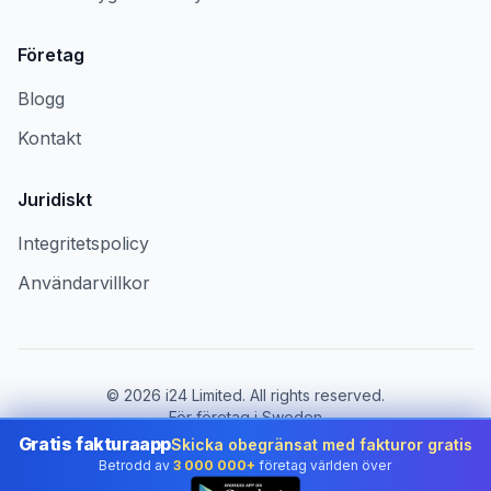
Företag
Blogg
Kontakt
Juridiskt
Integritetspolicy
Användarvillkor
©
2026
i24 Limited. All rights reserved.
För företag i Sweden
Gratis fakturaapp
Skicka obegränsat med fakturor gratis
Byt land:
Sweden
Betrodd av
3 000 000+
företag världen över