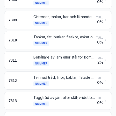
0%
NUMMER
Cisterner, tankar, kar och liknande behållare av järn eller stål, för alla slags ämnen (andra än komprimerad eller till vätska förtätad gas), med en rymd av mer än 300 l, även med inre beklädnad eller värmeisolerade men inte försedda med maskinell utrustning eller utrustning för uppvärmning eller avkylning
TULL
7309
0%
NUMMER
Tankar, fat, burkar, flaskor, askar och liknande behållare av järn eller stål, för alla slags ämnen (andra än komprimerad eller till vätska förtätad gas), med en rymd av högst 300 l, även med inre beklädnad eller värmeisolerade men inte försedda med maskinell utrustning eller utrustning för uppvärmning eller avkylning
TULL
7310
0%
NUMMER
Behållare av järn eller stål för komprimerad eller till vätska förtätad gas
TULL
7311
2%
NUMMER
Tvinnad tråd, linor, kablar, flätade band, sling o.d., av järn eller stål, utan elektrisk isolering
TULL
7312
0%
NUMMER
Taggtråd av järn eller stål; vridet band eller vriden enkel flat tråd, med eller utan taggar, samt löst tvinnad dubbel tråd, av sådana slag som används till stängsel, av järn eller stål
TULL
7313
0%
NUMMER