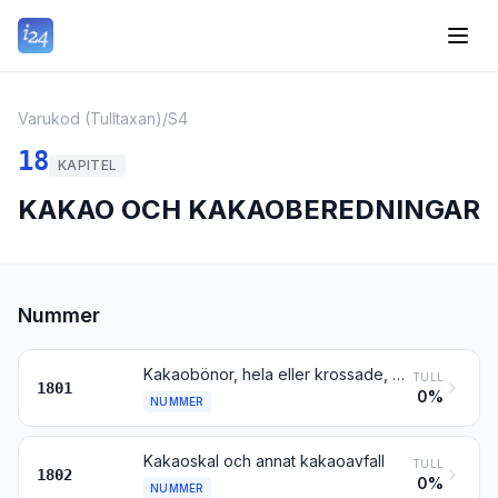
Varukod (Tulltaxan)
/
S4
18
KAPITEL
KAKAO OCH KAKAOBEREDNINGAR
Nummer
Kakaobönor, hela eller krossade, även rostade
TULL
1801
0%
NUMMER
Kakaoskal och annat kakaoavfall
TULL
1802
0%
NUMMER