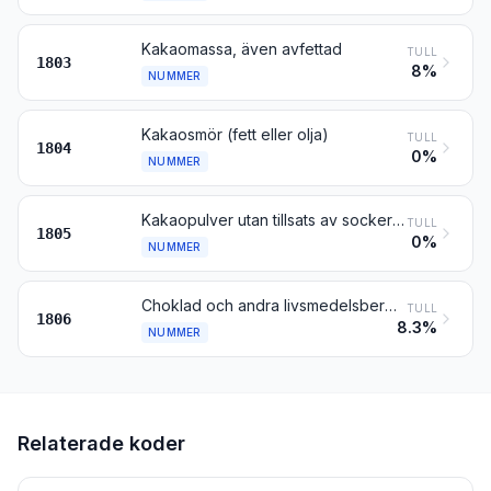
Kakaomassa, även avfettad
TULL
1803
8%
NUMMER
Kakaosmör (fett eller olja)
TULL
1804
0%
NUMMER
Kakaopulver utan tillsats av socker eller annat sötningsmedel
TULL
1805
0%
NUMMER
Choklad och andra livsmedelsberedningar innehållande kakao
TULL
1806
8.3%
NUMMER
Relaterade koder