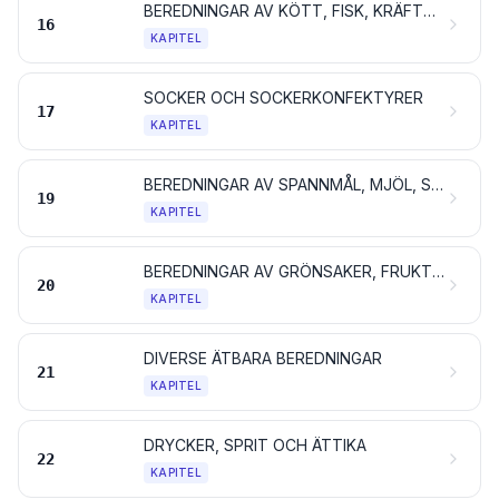
BEREDNINGAR AV KÖTT, FISK, KRÄFTDJUR, BLÖTDJUR, ANDRA RYGGRADSLÖSA VATTENDJUR ELLER INSEKTER
16
KAPITEL
SOCKER OCH SOCKERKONFEKTYRER
17
KAPITEL
BEREDNINGAR AV SPANNMÅL, MJÖL, STÄRKELSE ELLER MJÖLK; BAKVERK
19
KAPITEL
BEREDNINGAR AV GRÖNSAKER, FRUKT, BÄR, NÖTTER ELLER ANDRA VÄXTDELAR
20
KAPITEL
DIVERSE ÄTBARA BEREDNINGAR
21
KAPITEL
DRYCKER, SPRIT OCH ÄTTIKA
22
KAPITEL