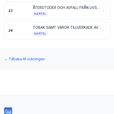
ÅTERSTODER OCH AVFALL FRÅN LIVSMEDELSINDUSTRIN; BEREDDA FODERMEDEL
23
KAPITEL
TOBAK SAMT VAROR TILLVERKADE AV TOBAKSERSÄTTNING; PRODUKTER AVSEDDA FÖR INHALERING UTAN FÖRBRÄNNING, ÄVEN INNEHÅLLANDE NIKOTIN; ANDRA NIKOTINPRODUKTER AVSEDDA FÖR INTAG AV NIKOTIN IN I MÄNNISKOKROPPEN
24
KAPITEL
←
Tillbaka till sökningen