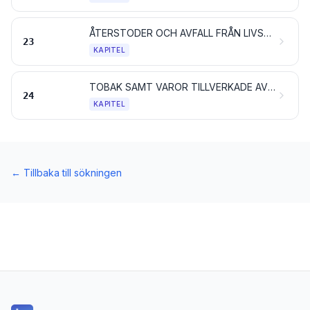
ÅTERSTODER OCH AVFALL FRÅN LIVSMEDELSINDUSTRIN; BEREDDA FODERMEDEL
23
KAPITEL
TOBAK SAMT VAROR TILLVERKADE AV TOBAKSERSÄTTNING; PRODUKTER AVSEDDA FÖR INHALERING UTAN FÖRBRÄNNING, ÄVEN INNEHÅLLANDE NIKOTIN; ANDRA NIKOTINPRODUKTER AVSEDDA FÖR INTAG AV NIKOTIN IN I MÄNNISKOKROPPEN
24
KAPITEL
←
Tillbaka till sökningen