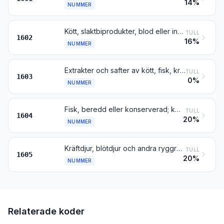
14%
NUMMER
Kött, slaktbiprodukter, blod eller insekter, beredda eller konserverade på annat sätt
TULL
1602
16%
NUMMER
Extrakter och safter av kött, fisk, kräftdjur, blötdjur eller andra ryggradslösa vattendjur
TULL
1603
0%
NUMMER
Fisk, beredd eller konserverad; kaviar och kaviarersättning som framställts av fiskrom
TULL
1604
20%
NUMMER
Kräftdjur, blötdjur och andra ryggradslösa vattendjur beredda eller konserverade
TULL
1605
20%
NUMMER
Relaterade koder