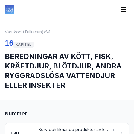
Varukod (Tulltaxan)
/
S4
16
KAPITEL
BEREDNINGAR AV KÖTT, FISK,
KRÄFTDJUR, BLÖTDJUR, ANDRA
RYGGRADSLÖSA VATTENDJUR
ELLER INSEKTER
Nummer
Korv och liknande produkter av kött, slaktbiprodukter, blod eller insekter; beredningar av dessa produkter
TULL
1601