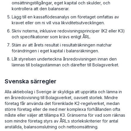
omsättningstillgångar, eget kapital och skulder, och
kontrollera att den balanserar.
Lägg till en kassaflödesanalys om företaget omfattas av
kravet eller om ni vill visa likviditetsutvecklingen.
Skriv noterna, inklusive redovisningsprinciper (K2 eller K3)
och specifikationer som krävs enligt ÅRL.
Stäm av att årets resultat i resultaträkningen matchar
förändringen i eget kapital i balansräkningen.
Låt styrelsen underteckna årsredovisningen innan den
lämnas till bolagsstämman och därefter till Bolagsverket.
Svenska särregler
Alla aktiebolag i Sverige är skyldiga att upprätta och lämna in
en årsredovisning till Bolagsverket, oavsett storlek. Mindre
företag får använda det förenklade K2-regelverket, medan
större företag eller de med mer komplexa förhållanden ofta
måste eller väljer att tillämpa K3. Gränserna för vad som räknas
som mindre företag styrs av ÅRL:s storlekskriterier för antal
anställda, balansomslutning och nettoomsättning.