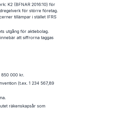
erk: K2 (BFNAR 2016:10) för
regelverk för större företag.
ner tillämpar i stället IFRS
ts utgång för aktiebolag.
innebär att siffrorna taggas
. 850 000 kr.
vention (t.ex. 1 234 567,89
na.
brutet räkenskapsår som