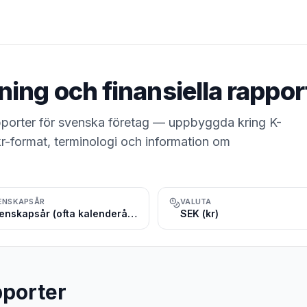
ning och finansiella rappor
 rapporter för svenska företag — uppbyggda kring K-
kr-format, terminologi och information om
ENSKAPSÅR
VALUTA
Räkenskapsår (ofta kalenderår, jan–dec)
SEK (kr)
pporter