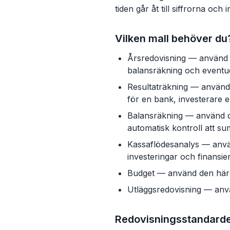
tiden går åt till siffrorna och 
Vilken mall behöver du
Årsredovisning — använd d
balansräkning och eventue
Resultaträkning — använd d
för en bank, investerare el
Balansräkning — använd den
automatisk kontroll att sum
Kassaflödesanalys — använ
investeringar och finansie
Budget — använd den här f
Utläggsredovisning — anvä
Redovisningsstandarder