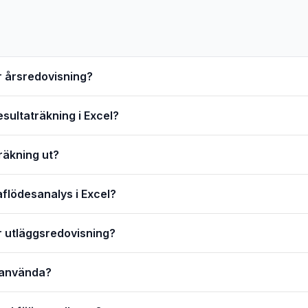
ör årsredovisning?
resultaträkning i Excel?
räkning ut?
aflödesanalys i Excel?
ör utläggsredovisning?
t använda?