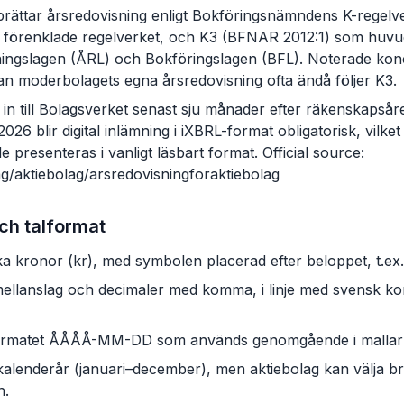
prättar årsredovisning enligt Bokföringsnämndens K-regelv
t förenklade regelverket, och K3 (BFNAR 2012:1) som huvud
ngslagen (ÅRL) och Bokföringslagen (BFL). Noterade koncer
n moderbolagets egna årsredovisning ofta ändå följer K3.
n till Bolagsverket senast sju månader efter räkenskapsåre
 blir digital inlämning i iXBRL-format obligatorisk, vilket 
 presenteras i vanligt läsbart format. Official source:
ag/aktiebolag/arsredovisningforaktiebolag
ch talformat
ka kronor (kr), med symbolen placerad efter beloppet, t.ex
llanslag och decimaler med komma, i linje med svensk kon
-formatet ÅÅÅÅ-MM-DD som används genomgående i mallar
kalenderår (januari–december), men aktiebolag kan välja 
n.