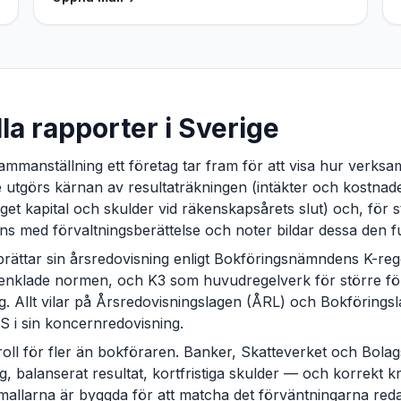
lla rapporter i Sverige
sammanställning ett företag tar fram för att visa hur verks
ge utgörs kärnan av resultaträkningen (intäkter och kostnad
get kapital och skulder vid räkenskapsårets slut) och, för s
s med förvaltningsberättelse och noter bildar dessa den fu
prättar sin årsredovisning enligt Bokföringsnämndens K-reg
renklade normen, och K3 som huvudregelverk för större fö
. Allt vilar på Årsredovisningslagen (ÅRL) och Bokförings
S i sin koncernredovisning.
oll för fler än bokföraren. Banker, Skatteverket och Bolag
, balanserat resultat, kortfristiga skulder — och korrekt k
allarna är byggda för att matcha det förväntningarna redan