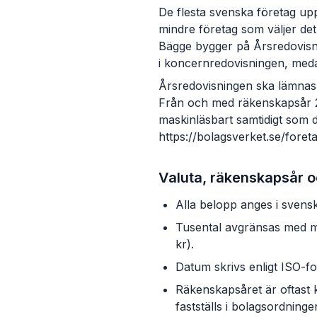
De flesta svenska företag up
mindre företag som väljer de
Bägge bygger på Årsredovisni
i koncernredovisningen, meda
Årsredovisningen ska lämnas i
Från och med räkenskapsår 2026
maskinläsbart samtidigt som de
https://bolagsverket.se/foret
Valuta, räkenskapsår o
Alla belopp anges i svens
Tusental avgränsas med me
kr).
Datum skrivs enligt ISO
Räkenskapsåret är oftast 
fastställs i bolagsordninge