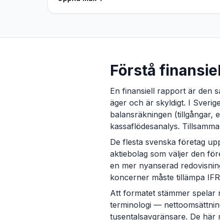
Förstå finansie
En finansiell rapport är den 
äger och är skyldigt. I Sveri
balansräkningen (tillgångar, e
kassaflödesanalys. Tillsamman
De flesta svenska företag up
aktiebolag som väljer den fö
en mer nyanserad redovisning
koncerner måste tillämpa IFR
Att formatet stämmer spelar r
terminologi — nettoomsättning
tusentalsavgränsare. De här m