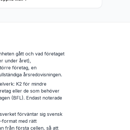
amheten gått och vad företaget
er under året),
törre företag, en
llständiga årsredovisningen.
elverk: K2 för mindre
retag eller de som behöver
lagen (BFL). Endast noterade
sverket förväntar sig svensk
r-format med rätt
 från första cellen, så att