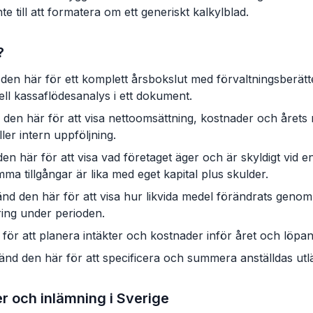
inte till att formatera om ett generiskt kalkylblad.
?
en här för ett komplett årsbokslut med förvaltningsberätte
ll kassaflödesanalys i ett dokument.
en här för att visa nettoomsättning, kostnader och årets re
ler intern uppföljning.
 här för att visa vad företaget äger och är skyldigt vid e
ma tillgångar är lika med eget kapital plus skulder.
d den här för att visa hur likvida medel förändrats geno
ring under perioden.
ör att planera intäkter och kostnader inför året och löpan
nd den här för att specificera och summera anställdas utlä
 och inlämning i Sverige