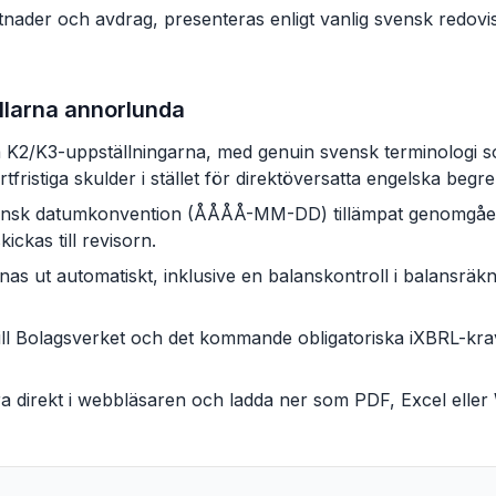
ader och avdrag, presenteras enligt vanlig svensk redovisni
llarna annorlunda
 K2/K3-uppställningarna, med genuin svensk terminologi s
tfristiga skulder i stället för direktöversatta engelska begr
ensk datumkonvention (ÅÅÅÅ-MM-DD) tillämpat genomgåend
ickas till revisorn.
 ut automatiskt, inklusive en balanskontroll i balansräkn
ill Bolagsverket och det kommande obligatoriska iXBRL-kr
ra direkt i webbläsaren och ladda ner som PDF, Excel eller 