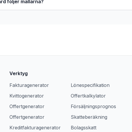
rd följer mallarna?
Verktyg
Fakturagenerator
Lönespecifikation
Kvittogenerator
Offertkalkylator
Offertgenerator
Försäljningsprognos
Offertgenerator
Skatteberäkning
Kreditfakturagenerator
Bolagsskatt