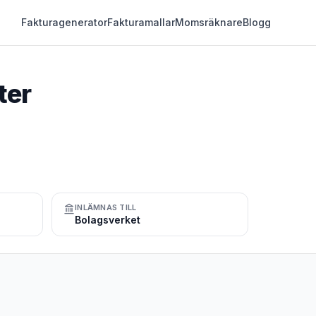
Fakturagenerator
Fakturamallar
Momsräknare
Blogg
ter
INLÄMNAS TILL
Bolagsverket