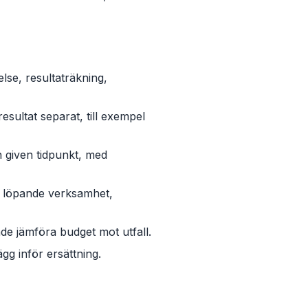
lse, resultaträkning,
sultat separat, till exempel
n given tidpunkt, med
m löpande verksamhet,
de jämföra budget mot utfall.
gg inför ersättning.