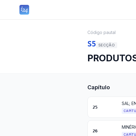
Código pautal
S5
SECÇÃO
PRODUTOS
Capítulo
SAL; E
25
CAPÍT
MINÉRI
26
CAPÍT