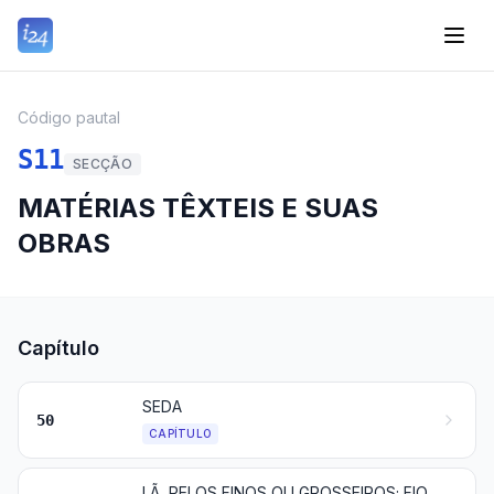
Código pautal
S11
SECÇÃO
MATÉRIAS TÊXTEIS E SUAS
OBRAS
Capítulo
SEDA
50
CAPÍTULO
LÃ, PELOS FINOS OU GROSSEIROS; FIOS E TECIDOS DE CRINA