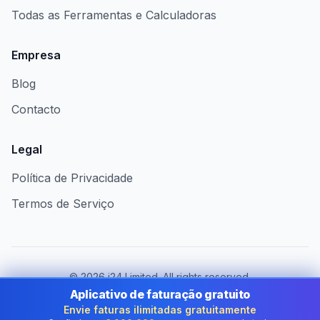
Todas as Ferramentas e Calculadoras
Empresa
Blog
Contacto
Legal
Política de Privacidade
Termos de Serviço
©
2026
i24 Limited. All rights reserved.
Ao serviço das empresas em Portugal
Aplicativo de faturação gratuito
Envie faturas ilimitadas gratuitamente
Mudar de país:
Portugal