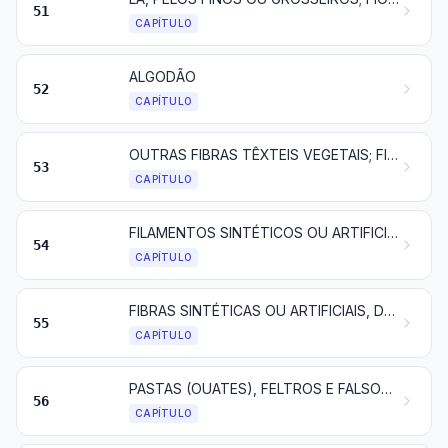
51
CAPÍTULO
ALGODÃO
52
CAPÍTULO
OUTRAS FIBRAS TÊXTEIS VEGETAIS; FIOS DE PAPEL E TECIDOS DE FIOS DE PAPEL
53
CAPÍTULO
FILAMENTOS SINTÉTICOS OU ARTIFICIAIS; LÂMINAS e FORMAS SEMELHANTES de matérias têxteis sintéticas OU ARTIFICIAIS
54
CAPÍTULO
FIBRAS SINTÉTICAS OU ARTIFICIAIS, DESCONTÍNUAS
55
CAPÍTULO
PASTAS (OUATES), FELTROS E FALSOS TECIDOS; FIOS ESPECIAIS, CORDÉIS, CORDAS E CABOS; ARTIGOS DE CORDOARIA
56
CAPÍTULO