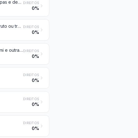
Cânhamo (Cannabis sativa L.), em bruto ou trabalhado, mas não fiado; estopas e desperdícios de cânhamo (incluindo os desperdícios de fios e os fiapos)
DIREITOS
0%
Juta e outras fibras têxteis liberianas (exceto linho, cânhamo e rami), em bruto ou trabalhadas, mas não fiadas; estopas e desperdícios destas fibras (incluindo os desperdícios de fios e os fiapos)
DIREITOS
0%
Cairo (fibra de coco), abacá (cânhamo-de-manila ou Musa textilis Nee), rami e outras fibras têxteis vegetais não especificadas nem compreendidas noutras posições, em bruto ou trabalhados, mas não fiados; estopas e desperdícios destas fibras (incluindo os desperdícios de fios e os fiapos)
DIREITOS
0%
DIREITOS
0%
DIREITOS
0%
DIREITOS
0%