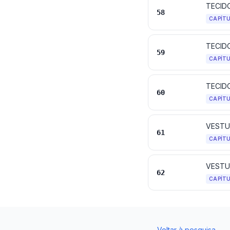
58
CAPÍT
59
CAPÍT
TECID
60
CAPÍT
VESTU
61
CAPÍT
VESTU
62
CAPÍT
←
Voltar à pesquisa