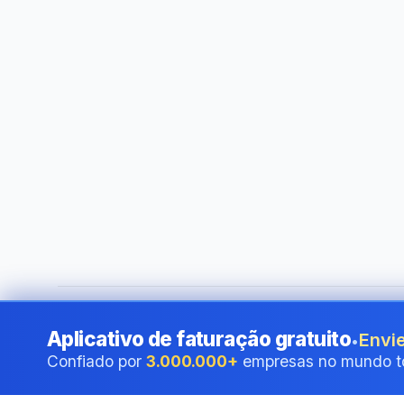
©
2026
i24 Limited. All rights reserved.
•
Ao serviço das em
Aplicativo de faturação gratuito
Envie
•
Confiado por
3.000.000+
empresas no mundo t