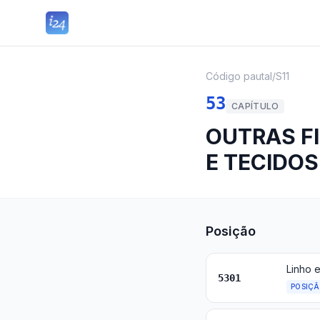
Código pautal
/
S11
53
CAPÍTULO
OUTRAS FI
E TECIDOS
Posição
5301
POSIÇ