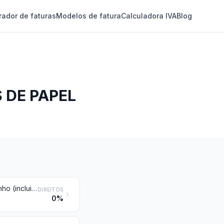
rador de faturas
Modelos de fatura
Calculadora IVA
Blog
 DE PAPEL
Linho em bruto ou trabalhado, mas não fiado; estopas e desperdícios de linho (incluindo os desperdícios de fios e os fiapos)
DIREITOS
0%