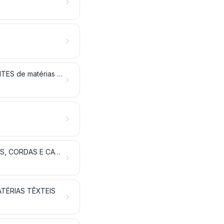
FILAMENTOS SINTÉTICOS OU ARTIFICIAIS; LÂMINAS e FORMAS SEMELHANTES de matérias têxteis sintéticas OU ARTIFICIAIS
PASTAS (OUATES), FELTROS E FALSOS TECIDOS; FIOS ESPECIAIS, CORDÉIS, CORDAS E CABOS; ARTIGOS DE CORDOARIA
TÉRIAS TÊXTEIS