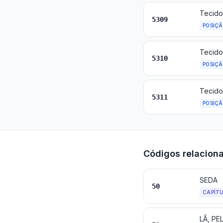
Tecido
5309
POSIÇ
Tecidos
5310
POSIÇ
Tecidos
5311
POSIÇ
Códigos relacion
SEDA
50
CAPÍT
LÃ, PE