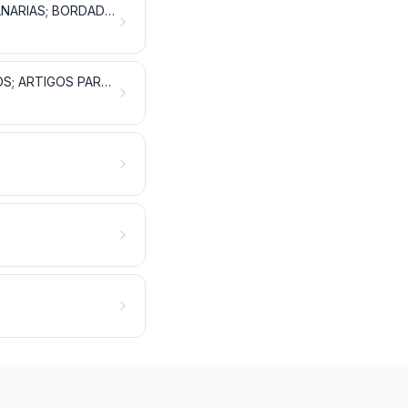
TECIDOS ESPECIAIS; TECIDOS TUFADOS; RENDAS; TAPEÇARIAS; PASSAMANARIAS; BORDADOS
TECIDOS IMPREGNADOS, REVESTIDOS, RECOBERTOS OU ESTRATIFICADOS; ARTIGOS PARA USOS TÉCNICOS DE MATÉRIAS TÊXTEIS