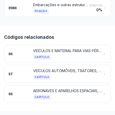
Embarcações e outras estruturas flutuantes, para desmantelar
DIREITOS
8908
0%
POSIÇÃO
Códigos relacionados
VEÍCULOS E MATERIAL PARA VIAS-FÉRREAS OU SEMELHANTES, E SUAS PARTES; APARELHOS MECÂNICOS (INCLUINDO OS ELETROMECÂNICOS) DE SINALIZAÇÃO PARA VIAS DE COMUNICAÇÃO
86
CAPÍTULO
VEÍCULOS AUTOMÓVEIS, TRATORES, CICLOS E OUTROS VEÍCULOS TERRESTRES, SUAS PARTES E ACESSÓRIOS
87
CAPÍTULO
AERONAVES E APARELHOS ESPACIAIS, E SUAS PARTES
88
CAPÍTULO