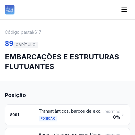
Código pautal
/
S17
89
CAPÍTULO
EMBARCAÇÕES E ESTRUTURAS
FLUTUANTES
Posição
Transatlânticos, barcos de excursão, ferryboats cargueiros, chatas e embarcações semelhantes, para o transporte de pessoas ou de mercadorias
DIREITOS
8901
0%
POSIÇÃO
Barcos de pesca; navios-fábricas e outras embarcações para o tratamento ou conservação de produtos da pesca