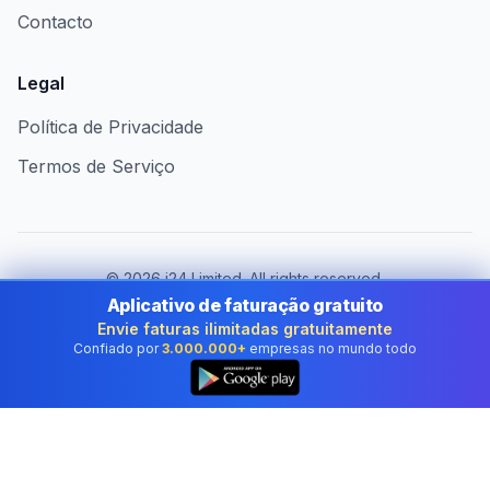
Contacto
Legal
Política de Privacidade
Termos de Serviço
©
2026
i24 Limited. All rights reserved.
Ao serviço das empresas em Portugal
Aplicativo de faturação gratuito
Envie faturas ilimitadas gratuitamente
Mudar de país:
Portugal
Confiado por
3.000.000+
empresas no mundo todo