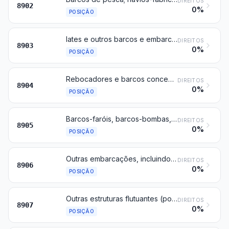
DIREITOS
8902
0%
POSIÇÃO
Iates e outros barcos e embarcações de recreio ou de desporto; barcos a remos e canoas
DIREITOS
8903
0%
POSIÇÃO
Rebocadores e barcos concebidos para empurrar outras embarcações
DIREITOS
8904
0%
POSIÇÃO
Barcos-faróis, barcos-bombas, dragas, guindastes flutuantes e outras embarcações em que a navegação é acessória da função principal; docas flutuantes; plataformas de perfuração ou de exploração, flutuantes ou submersíveis
DIREITOS
8905
0%
POSIÇÃO
Outras embarcações, incluindo os navios de guerra e os barcos salva-vidas, exceto os barcos a remos
DIREITOS
8906
0%
POSIÇÃO
Outras estruturas flutuantes (por exemplo, balsas, reservatórios, caixões, boias de amarração, boias de sinalização e semelhantes)
DIREITOS
8907
0%
POSIÇÃO