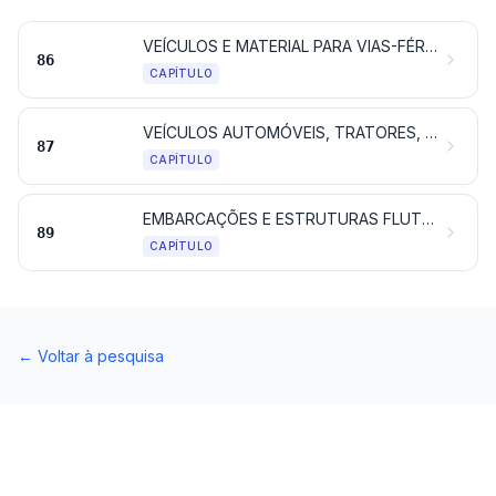
VEÍCULOS E MATERIAL PARA VIAS-FÉRREAS OU SEMELHANTES, E SUAS PARTES; APARELHOS MECÂNICOS (INCLUINDO OS ELETROMECÂNICOS) DE SINALIZAÇÃO PARA VIAS DE COMUNICAÇÃO
86
CAPÍTULO
VEÍCULOS AUTOMÓVEIS, TRATORES, CICLOS E OUTROS VEÍCULOS TERRESTRES, SUAS PARTES E ACESSÓRIOS
87
CAPÍTULO
EMBARCAÇÕES E ESTRUTURAS FLUTUANTES
89
CAPÍTULO
←
Voltar à pesquisa