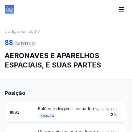
Código pautal
/
S17
88
CAPÍTULO
AERONAVES E APARELHOS
ESPACIAIS, E SUAS PARTES
Posição
Balões e dirigíveis; planadores, asas voadoras e outros veículos aéreos, não concebidos para propulsão a motor
DIREITOS
8801
2%
POSIÇÃO
Outros veículos aéreos (por exemplo, helicópteros, aviões), exceto aeronaves (veículos aéreos) não tripuladas da posição 8806; veículos espaciais (incluindo os satélites) e seus veículos de lançamento, e veículos suborbitais