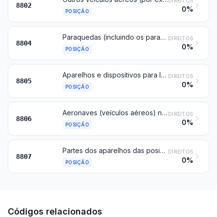
DIREITOS
8802
0%
POSIÇÃO
Paraquedas (incluindo os paraquedas dirigíveis e os parapentes) e os paraquedas giratórios; suas partes e acessórios
DIREITOS
8804
0%
POSIÇÃO
Aparelhos e dispositivos para lançamento de veículos aéreos; aparelhos e dispositivos para aterragem (aterrissagem) de veículos aéreos em porta-aviões e aparelhos e dispositivos semelhantes; aparelhos de treino de voo em terra; suas partes
DIREITOS
8805
0%
POSIÇÃO
Aeronaves (veículos aéreos) não tripuladas
DIREITOS
8806
0%
POSIÇÃO
Partes dos aparelhos das posições 8801, 8802 ou 8806
DIREITOS
8807
0%
POSIÇÃO
Códigos relacionados