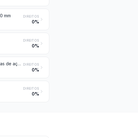
600 mm
DIREITOS
0%
DIREITOS
0%
Barras e perfis, de outras ligas de aço; barras ocas para perfuração, de ligas de aço ou de aço não ligado
DIREITOS
0%
DIREITOS
0%