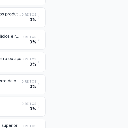
Produtos ferrosos obtidos por redução direta dos minérios de ferro e outros produtos ferrosos esponjosos, em pedaços, esferas ou formas semelhantes; ferro de pureza mínima, em peso, de 99,94 %, em pedaços, esferas ou formas semelhantes
DIREITOS
0%
Desperdícios e resíduos, e sucata, de ferro fundido, ferro ou aço; desperdícios e resíduos, em lingotes, de ferro ou aço
DIREITOS
0%
ferro ou aço
DIREITOS
0%
Ferro e aço não ligado, em lingotes ou outras formas primárias, exceto o ferro da posição 7203
DIREITOS
0%
DIREITOS
0%
Produtos laminados planos, de ferro ou aço não ligado, de largura igual ou superior a 600 mm, laminados a quente, não folheados ou chapeados, nem revestidos
DIREITOS