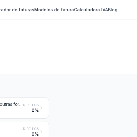
rador de faturas
Modelos de fatura
Calculadora IVA
Blog
Ferro fundido bruto e ferro spiegel (especular), em lingotes, linguados ou outras formas primárias
DIREITOS
0%
DIREITOS
0%