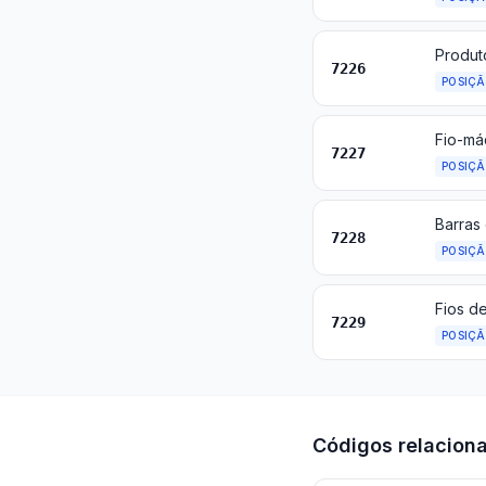
Produto
7226
POSIÇ
Fio-má
7227
POSIÇ
7228
POSIÇ
Fios de
7229
POSIÇ
Códigos relacion