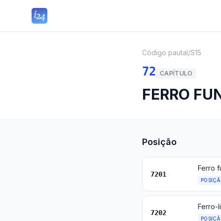
Código pautal
/
S15
72
CAPÍTULO
FERRO FUN
Posição
7201
POSIÇ
Ferro-l
7202
POSIÇ