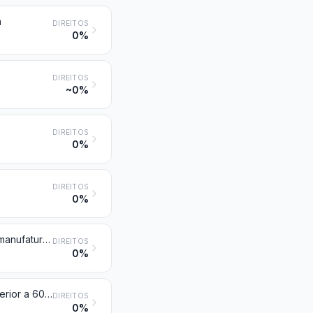
m
DIREITOS
0%
DIREITOS
~0%
DIREITOS
0%
DIREITOS
0%
Outras ligas de aço, em lingotes ou outras formas primárias; produtos semimanufaturados, de outras ligas de aço
DIREITOS
0%
Produtos laminados planos, de outras ligas de aço, de largura igual ou superior a 600 mm
DIREITOS
0%