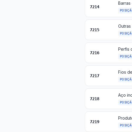
7214
POSIÇ
Outras
7215
POSIÇ
Perfis 
7216
POSIÇ
Fios d
7217
POSIÇ
7218
POSIÇ
Produt
7219
POSIÇ