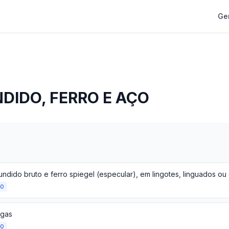
Ge
DIDO, FERRO E AÇO
ÃO
igas
ÃO