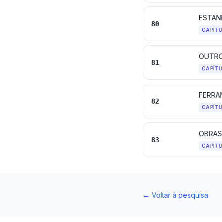
ESTAN
80
CAPÍT
OUTRO
81
CAPÍT
FERRA
82
CAPÍT
OBRAS
83
CAPÍT
←
Voltar à pesquisa