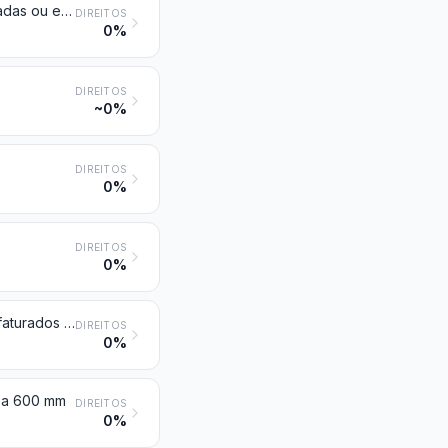
Barras de ferro ou aço não ligado, simplesmente forjadas, laminadas, estiradas ou extrudadas, a quente, incluindo as que tenham sido submetidas a torção após laminagem
DIREITOS
0%
DIREITOS
~0%
DIREITOS
0%
DIREITOS
0%
Aço inoxidável em lingotes ou outras formas primárias; produtos semimanufaturados de aço inoxidável
DIREITOS
0%
r a 600 mm
DIREITOS
0%