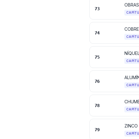
OBRAS
73
CAPÍT
COBRE
74
CAPÍT
NÍQUE
75
CAPÍT
ALUMÍ
76
CAPÍT
CHUMB
78
CAPÍT
ZINCO
79
CAPÍT