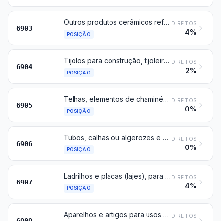
Outros produtos cerâmicos refratários (por exemplo, retortas, cadinhos, muflas, bocais, tampões, suportes, copelas, tubos, mangas, varetas, « portas » deslizantes (slide gates)) que não sejam de farinhas siliciosas fósseis nem de terras siliciosas semelhantes
DIREITOS
6903
4%
POSIÇÃO
Tijolos para construção, tijoleiras, tapa-vigas e produtos semelhantes, de cerâmica
DIREITOS
6904
2%
POSIÇÃO
Telhas, elementos de chaminés, condutores de fumo (fumaça), ornamentos arquitetónicos, de cerâmica, e outros produtos cerâmicos para construção
DIREITOS
6905
0%
POSIÇÃO
Tubos, calhas ou algerozes e acessórios para canalizações, de cerâmica
DIREITOS
6906
0%
POSIÇÃO
Ladrilhos e placas (lajes), para pavimentação ou revestimento, de cerâmica; cubos, pastilhas e artigos semelhantes, para mosaicos, de cerâmica, mesmo com suporte; peças de acabamento, de cerâmica
DIREITOS
6907
4%
POSIÇÃO
Aparelhos e artigos para usos químicos ou para outros usos técnicos, de cerâmica; alguidares, gamelas e outros recipientes semelhantes para usos rurais, de cerâmica; bilhas e outras vasilhas próprias para transporte ou embalagem, de cerâmica
DIREITOS
6909