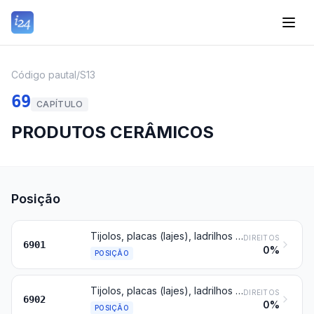
Código pautal
/
S13
69
CAPÍTULO
PRODUTOS CERÂMICOS
Posição
Tijolos, placas (lajes), ladrilhos e outras peças cerâmicas de farinhas siliciosas fósseis (por exemplo, kieselguhr, tripolite, diatomite) ou de terras siliciosas semelhantes
DIREITOS
6901
0%
POSIÇÃO
Tijolos, placas (lajes), ladrilhos e peças cerâmicas semelhantes, para construção, refratários, que não sejam de farinhas siliciosas fósseis nem de terras siliciosas semelhantes
DIREITOS
6902
0%
POSIÇÃO