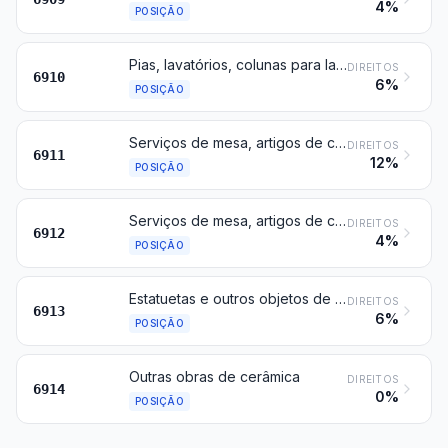
4%
POSIÇÃO
Pias, lavatórios, colunas para lavatórios, banheiras, bidés, sanitários, autoclismos (caixas de descarga), mictórios e aparelhos fixos semelhantes para usos sanitários, de cerâmica
DIREITOS
6910
6%
POSIÇÃO
Serviços de mesa, artigos de cozinha, outros artigos de uso doméstico e artigos de higiene ou de toucador, de porcelana
DIREITOS
6911
12%
POSIÇÃO
Serviços de mesa, artigos de cozinha, outros artigos de uso doméstico e artigos de higiene ou de toucador, de cerâmica, exceto de porcelana
DIREITOS
6912
4%
POSIÇÃO
Estatuetas e outros objetos de ornamentação, de cerâmica
DIREITOS
6913
6%
POSIÇÃO
Outras obras de cerâmica
DIREITOS
6914
0%
POSIÇÃO