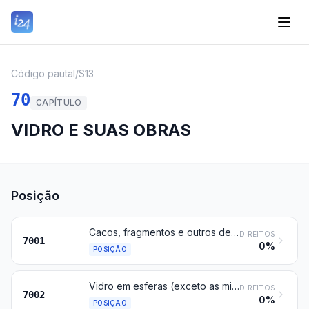
Código pautal
/
S13
70
CAPÍTULO
VIDRO E SUAS OBRAS
Posição
Cacos, fragmentos e outros desperdícios e resíduos de vidro, exceto o vidro de tubos catódicos e outros vidros ativados da posição 8549; vidro em blocos ou massas
DIREITOS
7001
0%
POSIÇÃO
Vidro em esferas (exceto as microsferas da posição 7018), barras, varetas e tubos, não trabalhado
DIREITOS
7002
0%
POSIÇÃO