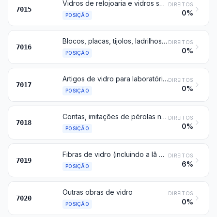
Vidros de relojoaria e vidros semelhantes, vidros para lentes, mesmo corretivas, curvos ou arqueados, ocos ou semelhantes, não trabalhados oticamente; esferas ocas e segmentos de esferas, de vidro, para fabricação desses vidros
DIREITOS
7015
0%
POSIÇÃO
Blocos, placas, tijolos, ladrilhos, telhas e outros artigos, de vidro prensado ou moldado, mesmo armado, para construção; cubos, pastilhas e outros artigos semelhantes, de vidro, mesmo com suporte, para mosaicos ou decorações semelhantes; vitrais de vidro; vidro denominado « multicelular » ou « espuma » de vidro, em blocos, painéis, chapas e conchas ou formas semelhantes
DIREITOS
7016
0%
POSIÇÃO
Artigos de vidro para laboratório, higiene ou farmácia, mesmo graduados ou calibrados
DIREITOS
7017
0%
POSIÇÃO
Contas, imitações de pérolas naturais ou cultivadas, imitações de pedras preciosas ou semipreciosas e artigos semelhantes, de vidro e suas obras, exceto bijutarias; olhos de vidro, exceto de prótese; estatuetas e outros objetos de ornamentação, de vidro trabalhado a maçarico, exceto bijutarias; microsferas de vidro, de diâmetro não superior a 1 mm
DIREITOS
7018
0%
POSIÇÃO
Fibras de vidro (incluindo a lã de vidro) e suas obras (por exemplo, fios, mechas ligeiramente torcidas (rovings), tecidos)
DIREITOS
7019
6%
POSIÇÃO
Outras obras de vidro
DIREITOS
7020
0%
POSIÇÃO