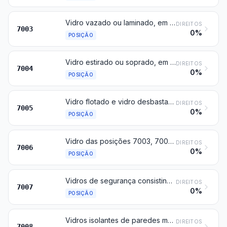
Vidro vazado ou laminado, em chapas, folhas ou perfis, mesmo com camada absorvente, refletora ou não, mas não trabalhado de outro modo
DIREITOS
7003
0%
POSIÇÃO
Vidro estirado ou soprado, em folhas, mesmo com camada absorvente, refletora ou não, mas não trabalhado de outro modo
DIREITOS
7004
0%
POSIÇÃO
Vidro flotado e vidro desbastado ou polido numa ou em ambas as faces, em chapas ou em folhas, mesmo com camada absorvente, refletora ou não, mas não trabalhado de outro modo
DIREITOS
7005
0%
POSIÇÃO
Vidro das posições 7003, 7004 ou 7005, recurvado, biselado, gravado, brocado, esmaltado ou trabalhado de outro modo, mas não emoldurado nem associado a outras matérias
DIREITOS
7006
0%
POSIÇÃO
Vidros de segurança consistindo em vidros temperados ou formados por folhas contracoladas
DIREITOS
7007
0%
POSIÇÃO
Vidros isolantes de paredes múltiplas
DIREITOS
7008