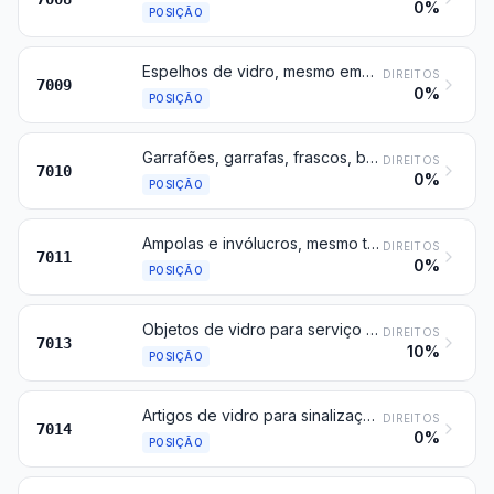
0%
POSIÇÃO
Espelhos de vidro, mesmo emoldurados, incluindo os espelhos retrovisores
DIREITOS
7009
0%
POSIÇÃO
Garrafões, garrafas, frascos, boiões, vasos, embalagens tubulares, ampolas e outros recipientes de vidro próprios para transporte ou embalagem; boiões de vidro para conservas; rolhas, tampas e outros dispositivos para fechar recipientes, de vidro
DIREITOS
7010
0%
POSIÇÃO
Ampolas e invólucros, mesmo tubulares, abertos, e suas partes, de vidro, sem guarnições, para lâmpadas e fontes de luz, elétricas, tubos catódicos ou semelhantes
DIREITOS
7011
0%
POSIÇÃO
Objetos de vidro para serviço de mesa, cozinha, toucador, escritório, ornamentação de interiores ou usos semelhantes (exceto os das posições 7010 ou 7018)
DIREITOS
7013
10%
POSIÇÃO
Artigos de vidro para sinalização e elementos de ótica de vidro (exceto os da posição 7015), não trabalhados oticamente
DIREITOS
7014
0%
POSIÇÃO