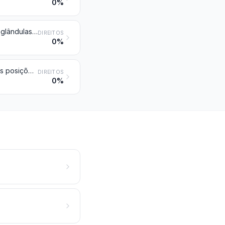
0%
Âmbar-cinzento, castóreo, algália e almíscar; cantáridas; bílis, mesmo seca; glândulas e outras substâncias de origem animal utilizadas na preparação de produtos farmacêuticos, frescas, refrigeradas, congeladas ou provisoriamente conservadas de outro modo
DIREITOS
0%
Produtos de origem animal, não especificados nem compreendidos noutras posições; animais mortos dos Capítulos 1 ou 3, impróprios para alimentação humana
DIREITOS
0%