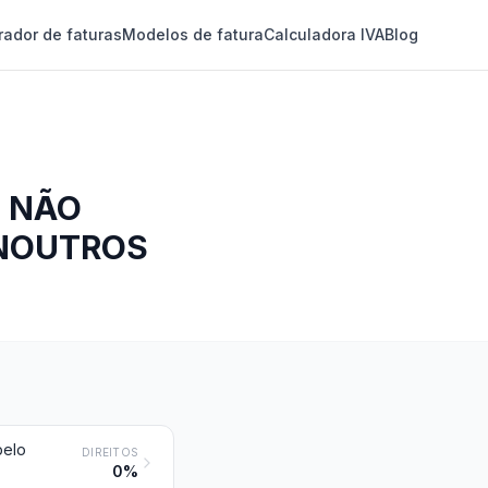
rador de faturas
Modelos de fatura
Calculadora IVA
Blog
, NÃO
 NOUTROS
belo
DIREITOS
0%