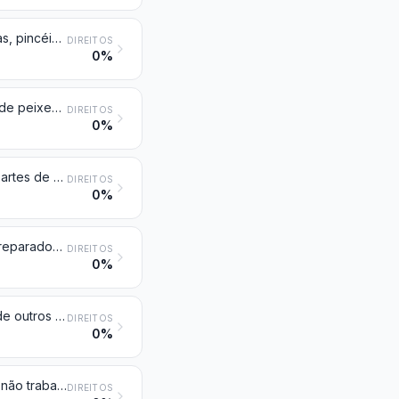
Cerdas de porco ou de javali; pelos de texugo e outros pelos para escovas, pincéis e artigos semelhantes; desperdícios destas cerdas e pelos
DIREITOS
0%
Tripas, bexigas e estômagos, de animais, inteiros ou em pedaços, exceto de peixes, frescos, refrigerados, congelados, salgados ou em salmoura, secos ou fumados (defumados)
DIREITOS
0%
Peles e outras partes de aves, com as suas penas ou penugem, penas e partes de penas (mesmo aparadas), penugem, em bruto ou simplesmente limpas, desinfetadas ou preparadas tendo em vista a sua conservação; pós e desperdícios de penas ou de partes de penas
DIREITOS
0%
Ossos e núcleos córneos, em bruto, desengordurados ou simplesmente preparados (mas não cortados em forma determinada), acidulados ou degelatinados; pós e desperdícios destas matérias
DIREITOS
0%
Marfim, carapaças de tartaruga, barbas, incluindo as franjas, de baleia ou de outros mamíferos marinhos, chifres, galhadas, cascos, unhas, garras e bicos, em bruto ou simplesmente preparados, mas não cortados em forma determinada; pós e desperdícios destas matérias
DIREITOS
0%
Coral e matérias semelhantes, em bruto ou simplesmente preparados, mas não trabalhados de outro modo; conchas e carapaças de moluscos, crustáceos ou de equinodermes e ossos de chocos e chopos (chocos) (sépias), em bruto ou simplesmente preparados, mas não cortados em forma determinada, seus pós e desperdícios
DIREITOS