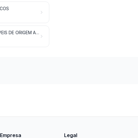
ICOS
LEITE E LATICÍNIOS; OVOS DE AVES; MEL NATURAL; PRODUTOS COMESTÍVEIS DE ORIGEM ANIMAL, NÃO ESPECIFICADOS NEM COMPREENDIDOS NOUTROS CAPÍTULOS
Empresa
Legal