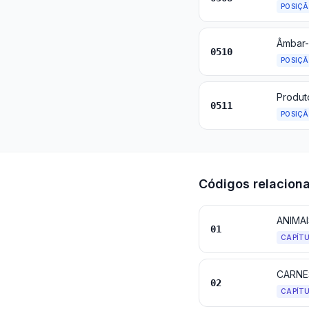
POSIÇ
0510
POSIÇ
0511
POSIÇ
Códigos relacion
ANIMA
01
CAPÍT
CARNE
02
CAPÍT