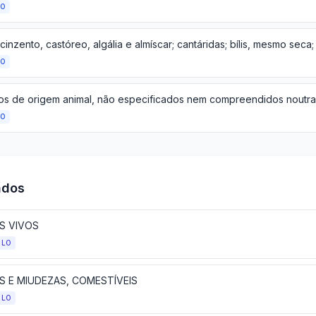
ÃO
ÃO
ÃO
ados
IS VIVOS
ULO
S E MIUDEZAS, COMESTÍVEIS
ULO