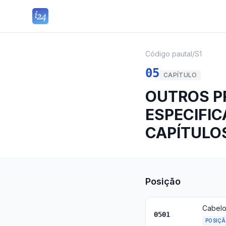
Código pautal
/
S1
05
CAPÍTULO
OUTROS P
ESPECIFI
CAPÍTULO
Posição
Cabelo
0501
POSIÇ