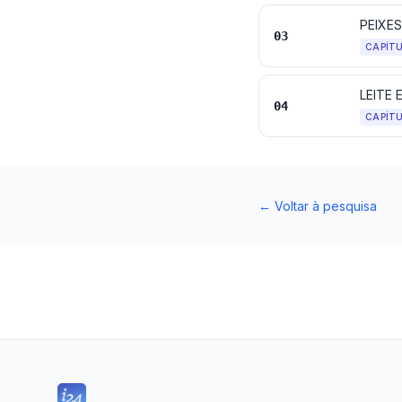
PEIXE
03
CAPÍT
04
CAPÍT
←
Voltar à pesquisa