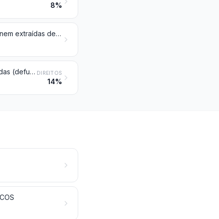
8%
Toucinho sem partes magras, gorduras de porco e de aves, não fundidas nem extraídas de outro modo, frescos, refrigerados, congelados, salgados ou em salmoura, secos ou fumados (defumados)
Carnes e miudezas, comestíveis, salgadas ou em salmoura, secas ou fumadas (defumadas); farinhas e pós, comestíveis, de carnes ou de miudezas
DIREITOS
14%
ICOS