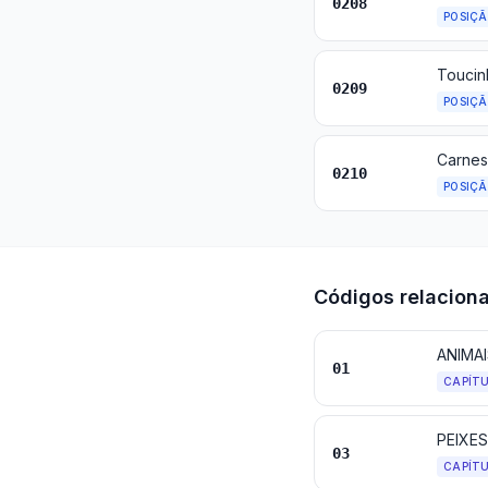
0208
POSIÇ
0209
POSIÇ
0210
POSIÇ
Códigos relacion
ANIMA
01
CAPÍT
PEIXE
03
CAPÍT