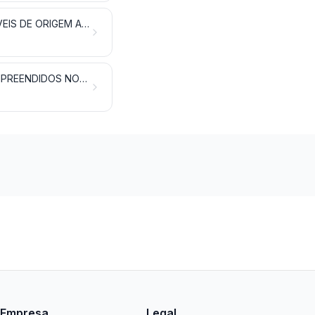
LEITE E LATICÍNIOS; OVOS DE AVES; MEL NATURAL; PRODUTOS COMESTÍVEIS DE ORIGEM ANIMAL, NÃO ESPECIFICADOS NEM COMPREENDIDOS NOUTROS CAPÍTULOS
OUTROS PRODUTOS DE ORIGEM ANIMAL, NÃO ESPECIFICADOS NEM COMPREENDIDOS NOUTROS CAPÍTULOS
Empresa
Legal