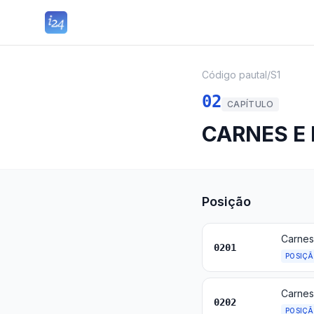
Código pautal
/
S1
02
CAPÍTULO
CARNES E
Posição
Carnes
0201
POSIÇ
Carnes
0202
POSIÇ