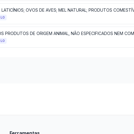
ULO
ULO
Ferramentas