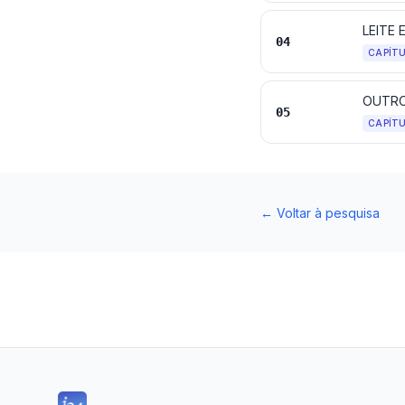
04
CAPÍT
05
CAPÍT
←
Voltar à pesquisa