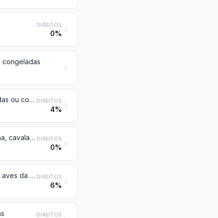
DIREITOS
0%
ou congeladas
Carnes de animais das espécies cavalar, asinina e muar, frescas, refrigeradas ou congeladas
DIREITOS
4%
Miudezas comestíveis de animais das espécies bovina, suína, ovina, caprina, cavalar, asinina e muar, frescas, refrigeradas ou congeladas
DIREITOS
0%
Carnes e miudezas, comestíveis, frescas, refrigeradas ou congeladas, das aves da posição 0105
DIREITOS
6%
as
DIREITOS