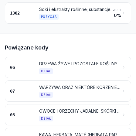
Soki i ekstrakty roślinne; substancje pektynowe, pektyniany i pektany; agar-agar i pozostałe śluzy i zagęszczacze, nawet modyfikowane, pochodzące z produktów roślinnych
CŁO
1302
0%
POZYCJA
Powiązane kody
DRZEWA ŻYWE I POZOSTAŁE ROŚLINY; BULWY, KORZENIE I PODOBNE; KWIATY CIĘTE I LIŚCIE OZDOBNE
06
DZIAŁ
WARZYWA ORAZ NIEKTÓRE KORZENIE I BULWY, JADALNE
07
DZIAŁ
OWOCE I ORZECHY JADALNE; SKÓRKI OWOCÓW CYTRUSOWYCH LUB MELONÓW
08
DZIAŁ
KAWA, HERBATA, MATÉ (HERBATA PARAGWAJSKA) I PRZYPRAWY