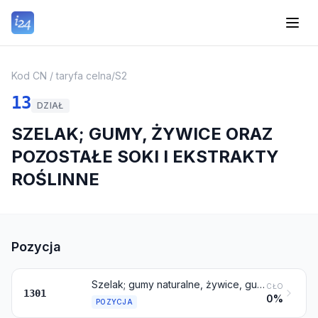
Kod CN / taryfa celna
/
S2
13
DZIAŁ
SZELAK; GUMY, ŻYWICE ORAZ
POZOSTAŁE SOKI I EKSTRAKTY
ROŚLINNE
Pozycja
Szelak; gumy naturalne, żywice, gumożywice i oleożywice (na przykład balsamy)
CŁO
1301
0%
POZYCJA