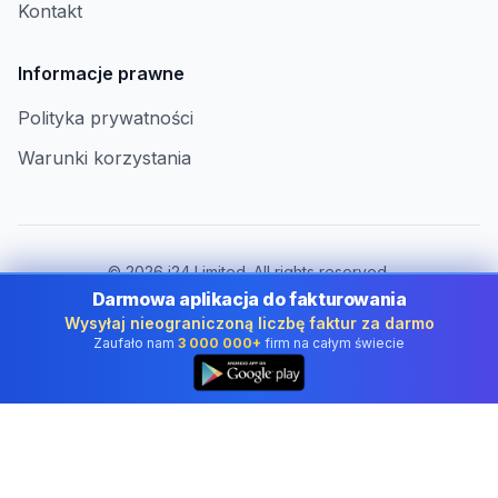
Kontakt
Informacje prawne
Polityka prywatności
Warunki korzystania
©
2026
i24 Limited. All rights reserved.
Dla firm w Poland
Darmowa aplikacja do fakturowania
Wysyłaj nieograniczoną liczbę faktur za darmo
Zmień kraj:
Poland
Zaufało nam
3 000 000+
firm na całym świecie