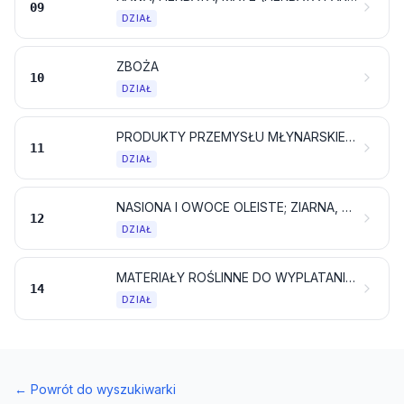
09
DZIAŁ
ZBOŻA
10
DZIAŁ
PRODUKTY PRZEMYSŁU MŁYNARSKIEGO; SŁÓD; SKROBIE; INULINA; GLUTEN PSZENNY
11
DZIAŁ
NASIONA I OWOCE OLEISTE; ZIARNA, NASIONA I OWOCE RÓŻNE; ROŚLINY PRZEMYSŁOWE LUB LECZNICZE; SŁOMA I PASZA
12
DZIAŁ
MATERIAŁY ROŚLINNE DO WYPLATANIA; PRODUKTY POCHODZENIA ROŚLINNEGO, GDZIE INDZIEJ NIEWYMIENIONE ANI NIEWŁĄCZONE
14
DZIAŁ
←
Powrót do wyszukiwarki